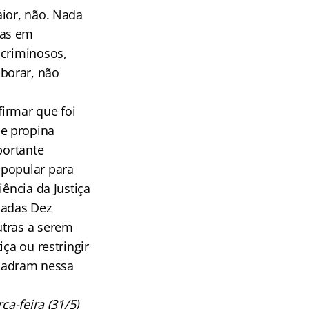
aior, não. Nada
das em
 criminosos,
borar, não
firmar que foi
e propina
portante
 popular para
ência da Justiça
madas Dez
utras a serem
ça ou restringir
quadram nessa
ça-feira (31/5)