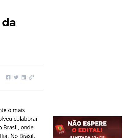
 da
te o mais
olveu colaborar
o Brasil, onde
ia. No Brasil,