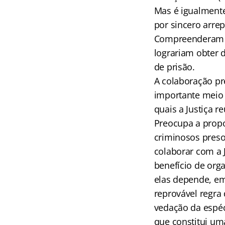
Mas é igualmente
por sincero arre
Compreenderam qu
lograriam obter 
de prisão.
A colaboração pr
importante meio 
quais a Justiça r
Preocupa a propo
criminosos preso
colaborar com a 
benefício de orga
elas depende, em
reprovável regra 
vedação da espéc
que constitui um