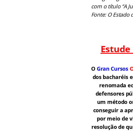
com o título “A Ju
Fonte: O Estado 
Estude
O
Gran Cursos
O
dos bacharéis 
renomada equ
defensores púb
um método onl
conseguir a ap
por meio de v
resolução de qu