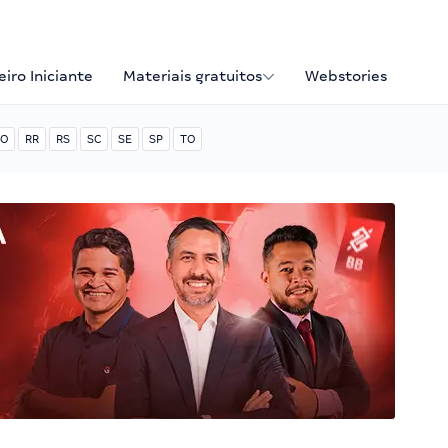
iro Iniciante
Materiais gratuitos
Webstories
O
RR
RS
SC
SE
SP
TO