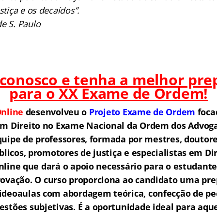
stiça e os decaídos”.
de S. Paulo
 conosco e tenha a melhor pre
para o
XX Exame de Ordem!
nline
desenvolveu o
Projeto Exame de Ordem
f
o
ca
em Direito no Exame Nacional da Ordem dos Advogad
ipe de professores, formada por mestres, doutore
licos, promotores de justiça e especialistas em Di
ine que dará o apoio necessário para o estudante
rovação.
O curso proporciona ao candidato uma pre
ideoaulas com abordagem teórica, confecção de peç
estões subjetivas. É a oportunidade ideal para aq