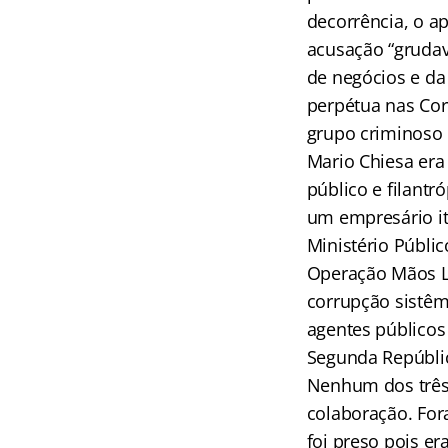
decorrência, o a
acusação “grudav
de negócios e da
perpétua nas Cor
grupo criminoso
Mario Chiesa era
público e filantr
um empresário it
Ministério Públic
Operação Mãos L
corrupção sistêm
agentes públicos 
Segunda Repúblic
Nenhum dos três 
colaboração. Fo
foi preso pois e