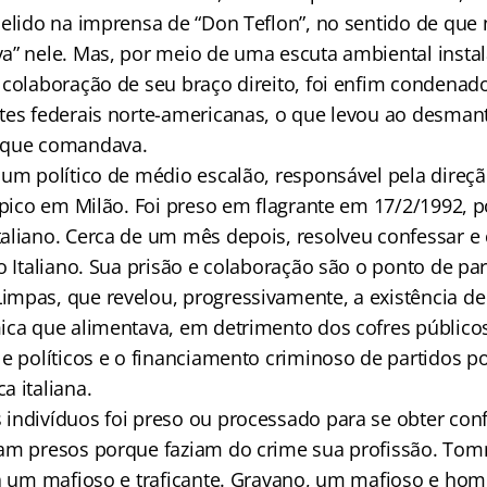
pelido na imprensa de “Don Teflon”, no sentido de qu
a” nele. Mas, por meio de uma escuta ambiental insta
 colaboração de seu braço direito, foi enfim condenado
tes federais norte-americanas, o que levou ao desma
 que comandava.
 um político de médio escalão, responsável pela direçã
ópico em Milão. Foi preso em flagrante em 17/2/1992, p
aliano. Cerca de um mês depois, resolveu confessar e
o Italiano. Sua prisão e colaboração são o ponto de pa
impas, que revelou, progressivamente, a existência 
ica que alimentava, em detrimento dos cofres públicos
e políticos e o financiamento criminoso de partidos po
a italiana.
indivíduos foi preso ou processado para se obter con
ram presos porque faziam do crime sua profissão. To
ra um mafioso e traficante. Gravano, um mafioso e hom