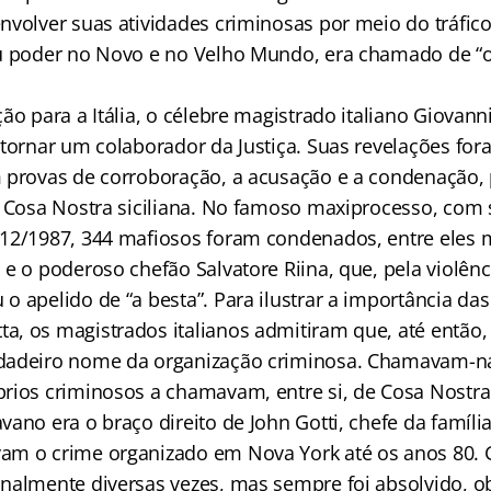
nvolver suas atividades criminosas por meio do tráfic
u poder no Novo e no Velho Mundo, era chamado de “o
ão para a Itália, o célebre magistrado italiano Giovann
 tornar um colaborador da Justiça. Suas revelações fo
 provas de corroboração, a acusação e a condenação, 
a Cosa Nostra siciliana. No famoso maxiprocesso, com
/12/1987, 344 mafiosos foram condenados, entre eles
e o poderoso chefão Salvatore Riina, que, pela violênc
o apelido de “a besta”. Para ilustrar a importância da
, os magistrados italianos admitiram que, até então
dadeiro nome da organização criminosa. Chamavam-na
rios criminosos a chamavam, entre si, de Cosa Nostra
vano era o braço direito de John Gotti, chefe da famí
m o crime organizado em Nova York até os anos 80. Go
nalmente diversas vezes, mas sempre foi absolvido, 