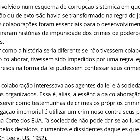
envolvido num esquema de corrupção sistêmica em que 
ão ou de extorsão havia se transformado na regra do j
as colaborações foram essenciais para o desenvolvime
teraram histórias de impunidade dos crimes de podero
s.
 como a história seria diferente se não tivessem colab
olaborar, tivessem sido impedidos por uma regra leg
resos na forma da lei pudessem confessar seus crimes
 colaboração interessava aos agentes da lei e à socied
s organizados. Essa é, aliás, a essência da colaboraçã
servir como testemunhas de crimes os próprios crimi
tigação imemorial é utilizar um criminoso contra seus 
a Corte dos EUA, “a sociedade não pode dar-se ao luxo 
pelos decaídos, ciumentos e dissidentes daqueles que
On Lee v. US, 1952).