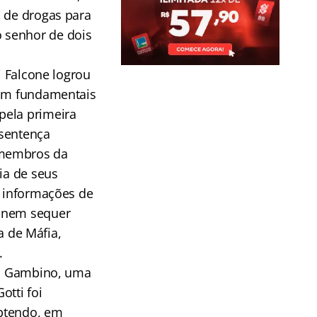
o de drogas para
 senhor de dois
i Falcone logrou
ram fundamentais
pela primeira
 sentença
 membros da
ia de seus
s informações de
, nem sequer
 de Máfia,
.
lia Gambino, uma
tti foi
obtendo, em