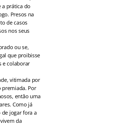
a prática do
ogo. Presos na
nto de casos
sos nos seus
orado ou se,
al que proibisse
 e colaborar
ade, vitimada por
o premiada. Por
nosos, então uma
pares. Como já
de jogar fora a
 vivem da