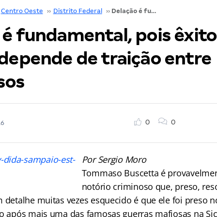
Centro Oeste
››
Distrito Federal
››
Delação é fundamental, pois êxito da Justiça depende de traição entre criminosos
 é fundamental, pois êxito
 depende de traição entre
sos
0
0
16
Por Sergio Moro
Tommaso Buscetta é provavelmen
notório criminoso que, preso, res
 detalhe muitas vezes esquecido é que ele foi preso n
do após mais uma das famosas guerras mafiosas na Sicíl