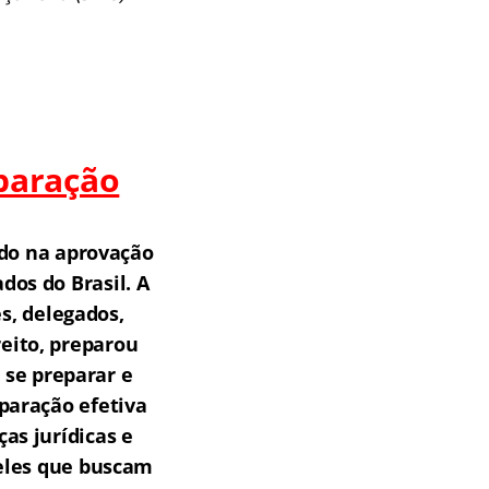
paração
do na aprovação
os do Brasil.
A
s, delegados,
reito, preparou
 se preparar e
paração efetiva
as jurídicas e
ueles que buscam