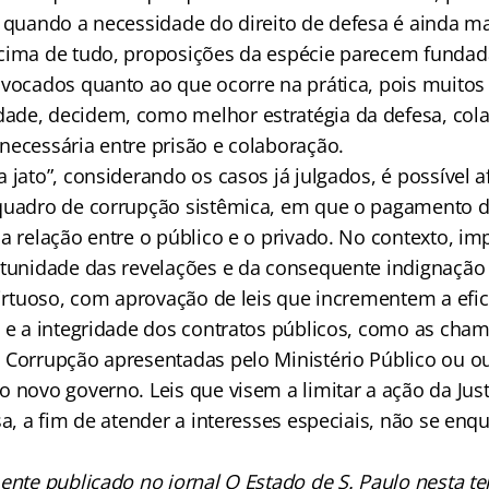
, quando a necessidade do direito de defesa é ainda m
Acima de tudo, proposições da espécie parecem funda
ivocados quanto ao que ocorre na prática, pois muitos
de, decidem, como melhor estratégia da defesa, cola
necessária entre prisão e colaboração.
 jato”, considerando os casos já julgados, é possível a
quadro de corrupção sistêmica, em que o pagamento d
a relação entre o público e o privado. No contexto, im
rtunidade das revelações e da consequente indignação
virtuoso, com aprovação de leis que incrementem a efici
a e a integridade dos contratos públicos, como as cha
 Corrupção apresentadas pelo Ministério Público ou o
 novo governo. Leis que visem a limitar a ação da Justi
sa, a fim de atender a interesses especiais, não se en
ente publicado no jornal O Estado de S. Paulo nesta ter