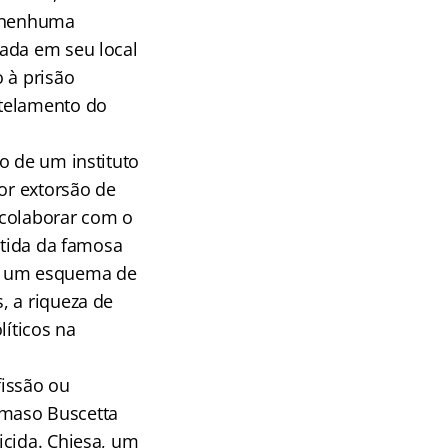
e nenhuma
lada em seu local
 à prisão
ntelamento do
o de um instituto
or extorsão de
 colaborar com o
rtida da famosa
de um esquema de
, a riqueza de
líticos na
fissão ou
mmaso Buscetta
icida. Chiesa, um