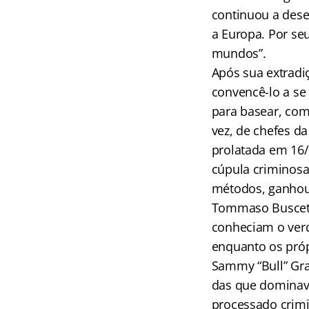
continuou a dese
a Europa. Por se
mundos”.
Após sua extradiç
convencê-lo a se
para basear, com
vez, de chefes d
prolatada em 16
cúpula criminosa 
métodos, ganhou 
Tommaso Buscetta
conheciam o ver
enquanto os próp
Sammy “Bull” Gra
das que dominava
processado crimi