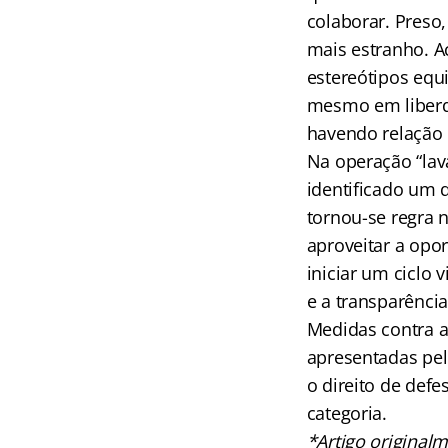
colaborar. Preso
mais estranho. 
estereótipos equ
mesmo em liberda
havendo relação 
Na operação “lava
identificado um 
tornou-se regra n
aproveitar a opo
iniciar um ciclo 
e a transparênci
Medidas contra a
apresentadas pelo
o direito de defe
categoria.
*Artigo originalm