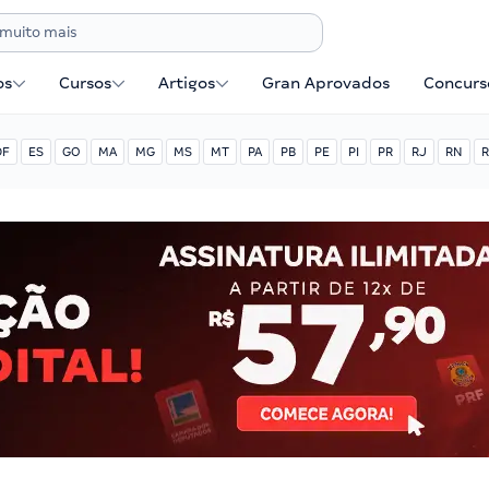
os
Cursos
Artigos
Gran Aprovados
Concurse
DF
ES
GO
MA
MG
MS
MT
PA
PB
PE
PI
PR
RJ
RN
R