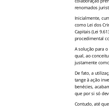
colaboração prem
renomados jurist
Inicialmente, cum
como Lei dos Cri
Capitais (Lei 9.6
procedimental co
A solução para o
qual, ao conceit
justamente como 
De fato, a utili
tange à ação inv
benécies, acabam
que por si só de
Contudo, até que