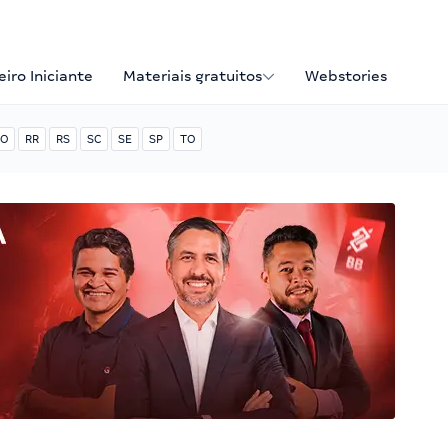
iro Iniciante
Materiais gratuitos
Webstories
O
RR
RS
SC
SE
SP
TO