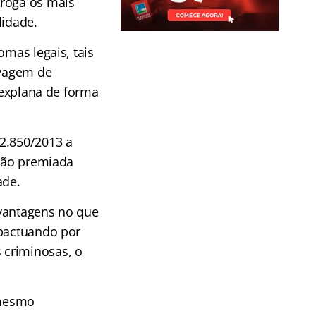
rroga os mais
lidade.
omas legais, tais
avagem de
s explana de forma
12.850/2013 a
ação premiada
ade.
 vantagens no que
 pactuando por
 criminosas, o
 mesmo