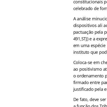
constitucionais 
celebrado de for
A análise minuci
dispositivos ali 
pactuação pela p
491,STJ) e a exp
em uma espécie d
instituto que pod
Coloca-se em cheq
ao positivismo a
o ordenamento po
firmado entre pa
justificado pela 
De fato, deve ser
a função dos Tri