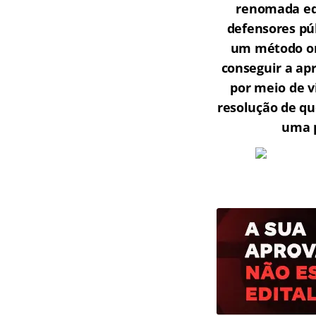
renomada equ
defensores púb
um método onl
conseguir a ap
por meio de v
resolução de qu
uma p