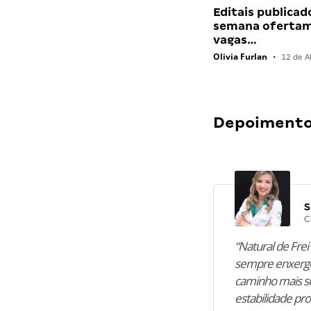
Editais publicad
semana ofertam
vagas…
Olivia Furlan
•
12 de Ab
Depoimentos
S
C
“Natural de Frei 
sempre enxergo
caminho mais se
estabilidade pro