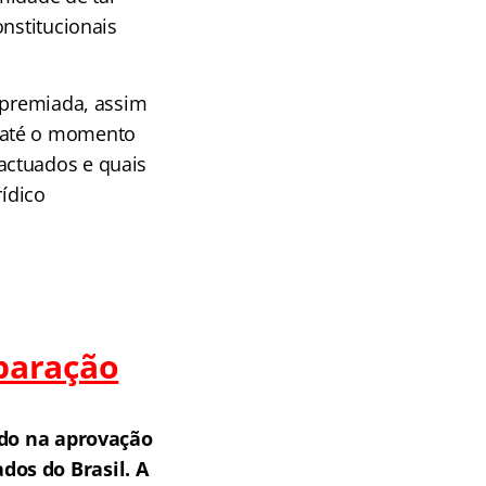
onstitucionais
o premiada, assim
 até o momento
actuados e quais
rídico
paração
do na aprovação
os do Brasil.
A