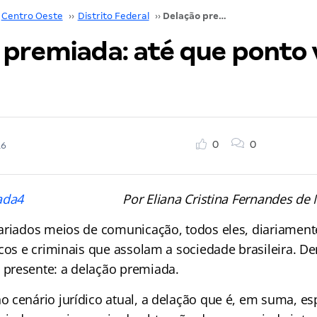
Centro Oeste
››
Distrito Federal
››
Delação premiada: até que ponto vale a pena?
 premiada: até que ponto v
0
0
16
Por Eliana Cristina Fernandes de
ariados meios de comunicação, todos eles, diariamen
cos e criminais que assolam a sociedade brasileira. Den
presente: a delação premiada.
 cenário jurídico atual, a delação que é, em suma, es