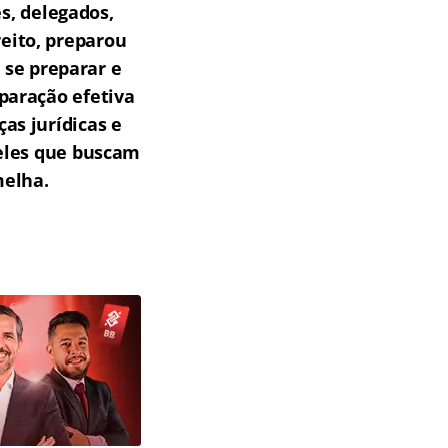
s, delegados,
reito, preparou
 se preparar e
paração efetiva
as jurídicas e
ueles que buscam
melha.