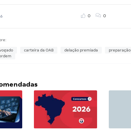
0
0
16
bre:
vogado
carteira da OAB
delação premiada
preparação
 ordem
ecomendadas