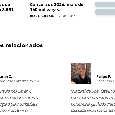
os da
Concursos 2026: mais de
 3.551
160 mil vagas…
Raquel Cardoso
•
25 de Julho
ril
 relacionados
arah C.
Felipe F.
oncurso Enfermeiro PSF
Concurso T
Paulo (SE), Sarah C.
“Natural de Boa Vista (RR),
u os estudos como o
construiu uma história m
guro para conquistar
perseverança. Após enfr
fissional. Após o…”
dificuldades ainda na ado