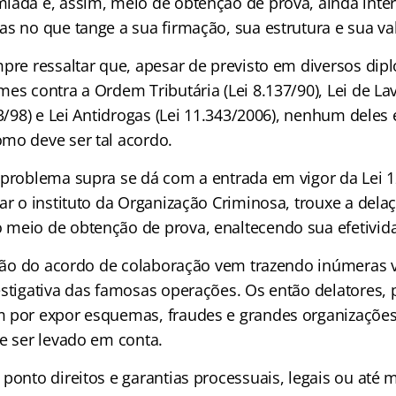
iada e, assim, meio de obtenção de prova, ainda inte
as no que tange a sua firmação, sua estrutura e sua va
pre ressaltar que, apesar de previsto em diversos dipl
mes contra a Ordem Tributária (Lei 8.137/90), Lei de L
13/98) e Lei Antidrogas (Lei 11.343/2006), nenhum dele
mo deve ser tal acordo.
 problema supra se dá com a entrada em vigor da Lei 
uar o instituto da Organização Criminosa, trouxe a del
meio de obtenção de prova, enaltecendo sua efetivid
zação do acordo de colaboração vem trazendo inúmeras
estigativa das famosas operações. Os então delatores,
 por expor esquemas, fraudes e grandes organizações
ve ser levado em conta.
 ponto direitos e garantias processuais, legais ou até