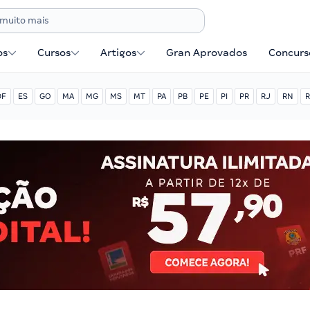
os
Cursos
Artigos
Gran Aprovados
Concurse
DF
ES
GO
MA
MG
MS
MT
PA
PB
PE
PI
PR
RJ
RN
R