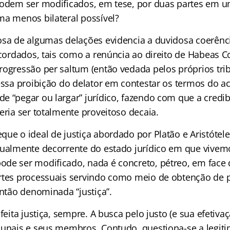
podem ser modificados, em tese, por duas partes em 
ma menos bilateral possível?
osa de algumas delações evidencia a duvidosa coerênc
acordados, tais como a renúncia ao direito de Habeas C
rogressão per saltum (então vedada pelos próprios tr
ressa proibição do delator em contestar os termos do 
e “pegar ou largar” jurídico, fazendo com que a credi
eria ser totalmente proveitoso decaia.
ue o ideal de justiça abordado por Platão e Aristótel
tualmente decorrente do estado jurídico em que vivem
de ser modificado, nada é concreto, pétreo, em face
rtes processuais servindo como meio de obtenção de p
então denominada “justiça”.
 feita justiça, sempre. A busca pelo justo (e sua efetiv
bunais e seus membros. Contudo, questiona-se a legiti