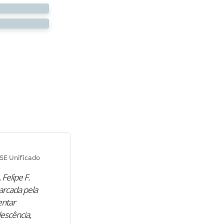
Diana M.
SE Unificado
Concurso SEPLAG CE
 Felipe F.
“Natural de Juazeiro do Norte (CE),
arcada pela
M. encontrou nos estudos o cami
entar
para construir uma nova fase da vi
lescência,
profissional. Após…”