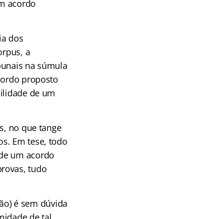
um acordo
ia dos
orpus, a
ibunais na súmula
acordo proposto
bilidade de um
es, no que tange
os. Em tese, todo
 de um acordo
rovas, tudo
ação) é sem dúvida
midade de tal