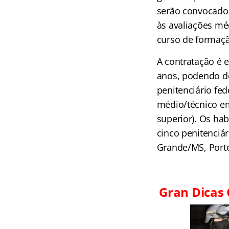
serão convocados
às avaliações méd
curso de formaçã
A contratação é e
anos, podendo do
penitenciário fed
médio/técnico em
superior). Os ha
cinco penitenciá
Grande/MS, Porto
Gran
Dicas