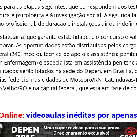
 para as etapas seguintes, que correspondem aos teste
ica e psicológica e à investigação social. A segunda f
o profissional, de duração e instalações ainda indefin
statutária, que garante estabilidade, e o concurso é vá
brar. As oportunidades estão distribuídas pelos cargo
eral (240, médio), técnico de apoio à assistência peniten
 Enfermagem) e especialista em assistência penitenciá
bilitados serão lotados na sede do Depen, em Brasília
rias federais, nas cidades de Mossoró/RN, Catanduvas
 Velho/RO e na capital federal, que está em fase de c
Online:
videoaulas inéditas por apena