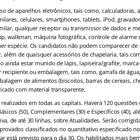
uso de aparelhos eletrônicos, tais como, calculadoras,
milares, celulares, smartphones, tablets, iPod, gravado
milar, qualquer receptor ou transmissor de dados e m
p, walkman, máquina fotográfica, controle de alarme 
uer espécie. Os candidatos não podem comparecer de 
ar, além de quaisquer acessórios de chapelaria, tais c
do ainda estar munido de lápis, lapiseira/grafite, marca
 recipiente ou embalagem, tais como, garrafa de água,
balagem de alimentos (biscoitos, barras de cereais, cho
ricado com material transparente.
realizados em todas as capitais. Haverá 120 questões
sicos (50), Complementares (30) e Específicos (40), 
iva, de até 30 linhas, sobre Atualidades. Serão corrigid
provados classificados no quantitativo especificado no 
ar está previsto para o dia 30. Os habilitados mais bem