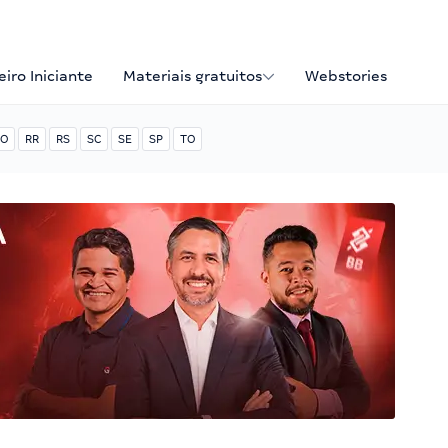
iro Iniciante
Materiais gratuitos
Webstories
O
RR
RS
SC
SE
SP
TO