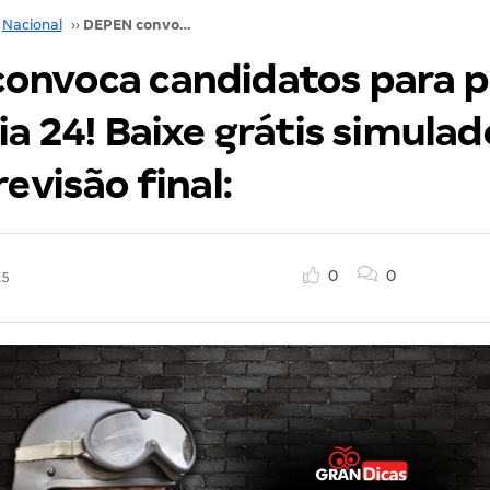
Nacional
››
DEPEN convoca candidatos para provas! Locais dia 24! Baixe grátis simulados e confira revisão final:
onvoca candidatos para p
ia 24! Baixe grátis simulad
revisão final:
0
0
15