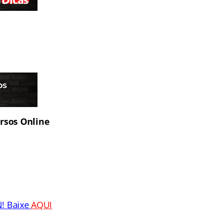
ursos Online
1
N! Baixe
AQUI