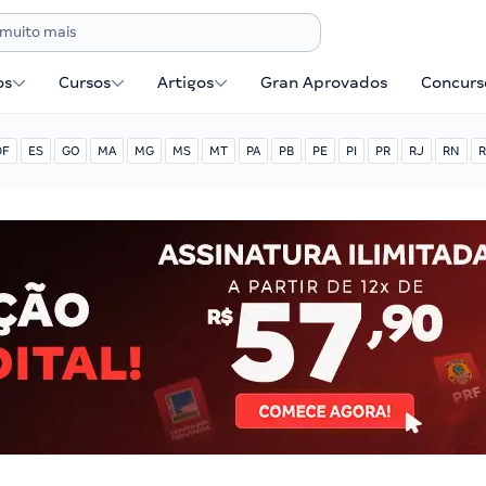
os
Cursos
Artigos
Gran Aprovados
Concurse
DF
ES
GO
MA
MG
MS
MT
PA
PB
PE
PI
PR
RJ
RN
R