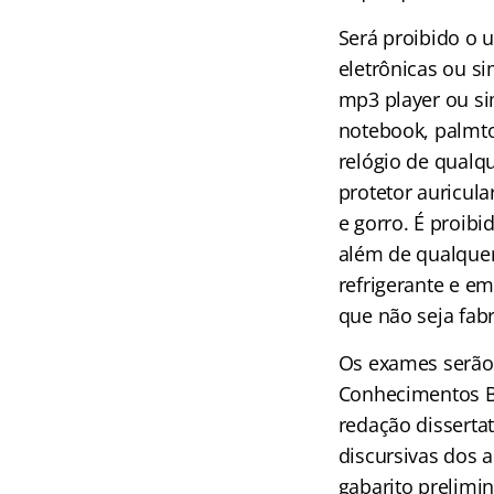
Será proibido o 
eletrônicas ou si
mp3 player ou si
notebook, palmto
relógio de qualq
protetor auricul
e gorro. É proibi
além de qualquer
refrigerante e em
que não seja fab
Os exames serão 
Conhecimentos Bá
redação dissertat
discursivas dos a
gabarito prelimin