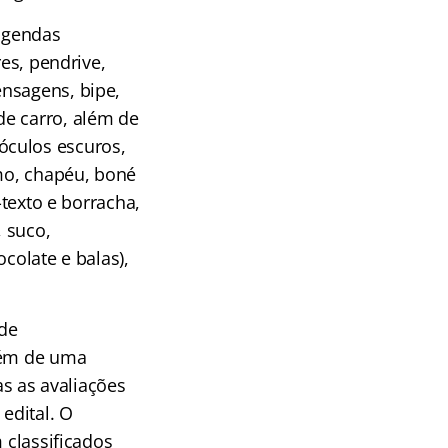
 agendas
res, pendrive,
ensagens, bipe,
de carro, além de
óculos escuros,
omo, chapéu, boné
-texto e borracha,
 suco,
colate e balas),
 de
além de uma
as as avaliações
edital. O
 classificados