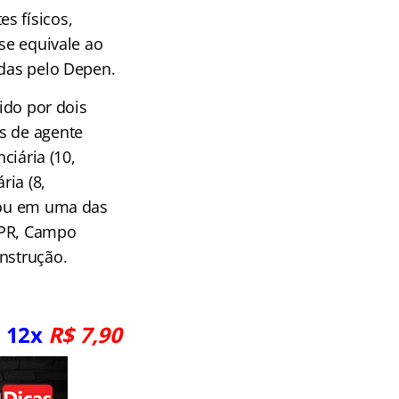
s físicos,
ase equivale ao
idas pelo Depen.
lido por dois
s de agente
ciária (10,
ria (8,
, ou em uma das
/PR, Campo
onstrução.
s 12x
R$ 7,90