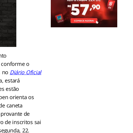
nto
, conforme o
9, no
Diário Oficial
a, estará
es estão
pen orienta os
de caneta
omprovante de
 de inscritos sai
segunda, 22.