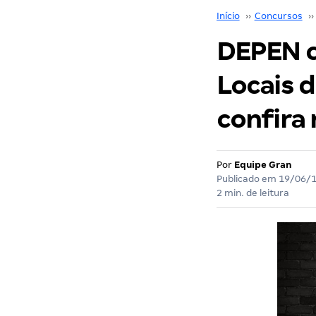
Início
››
Concursos
››
DEPEN c
Locais d
confira 
Por
Equipe Gran
Publicado em
19/06/
2 min. de leitura