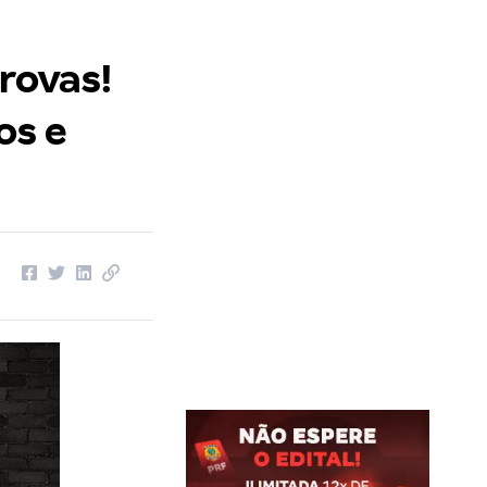
rovas!
os e