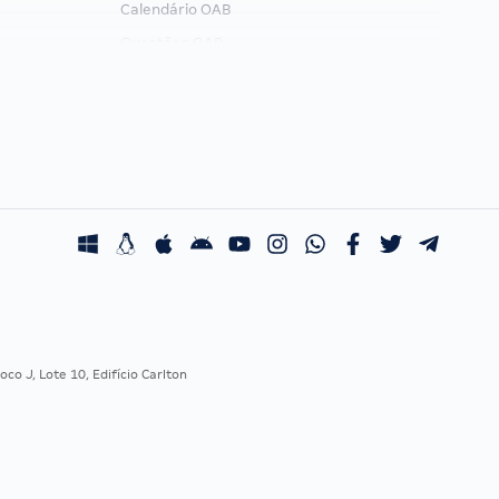
Calendário OAB
Questões OAB
Recursos OAB
Exame de Ordem
co J, Lote 10, Edifício Carlton