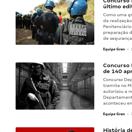
Concurso 
último edi
Como uma gra
da realizaçã
Penitenciári
preparação d
de seguranç
Equipe Gran
•
1
Concurso 
de 140 ap
Concurso Dep
tramita no Mi
autorizou a 
Departamento
aconteceu 
Equipe Gran
•
7
História d