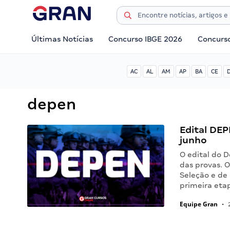
Últimas Notícias
Concurso IBGE 2026
Concurs
AC
AL
AM
AP
BA
CE
depen
Edital DEP
junho
O edital do 
das provas. O
Seleção e de
primeira eta
Equipe Gran
•
2