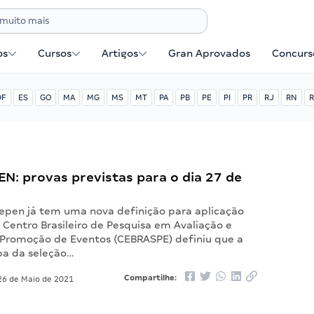
os
Cursos
Artigos
Gran Aprovados
Concurse
DF
ES
GO
MA
MG
MS
MT
PA
PB
PE
PI
PR
RJ
RN
R
EN: provas previstas para o dia 27 de
Depen já tem uma nova definição para aplicação
 Centro Brasileiro de Pesquisa em Avaliação e
 Promoção de Eventos (CEBRASPE) definiu que a
pa da seleção…
Compartilhe:
6 de Maio de 2021