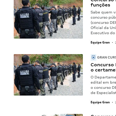
funções
Sabe quem va
concurso púb
(concurso DEP
Oficial da Un
Executivo do
Equipe Gran
•
2
GRAN CURS
Concurso 
o certame
O Departamen
edital em br
o concurso D
de Especialis
Equipe Gran
•
2