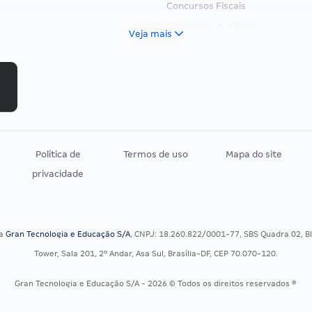
Concursos Fiscais
Concursos Jurídicos
Veja mais
Concursos Militares
Concursos Policiais
Concursos Saúde
Concursos Tribunais
Residência Multiprofissional
Política de
Termos de uso
Mapa do site
privacidade
sa
Gran Tecnologia e Educação S/A
, CNPJ: 18.260.822/0001-77, SBS Quadra 02, Blo
Tower, Sala 201, 2º Andar, Asa Sul, Brasília-DF, CEP 70.070-120.
Gran Tecnologia e Educação S/A - 2026 © Todos os direitos reservados ®