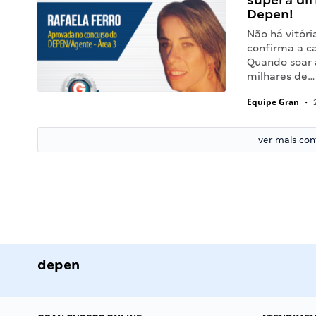
Depen!
Não há vitóri
confirma a ca
Quando soar a
milhares de…
Equipe Gran
•
2
ver mais co
depen