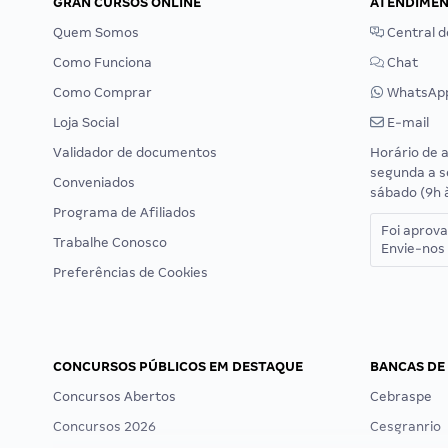
GRAN CURSOS ONLINE
ATENDIME
Quem Somos
Central d
Como Funciona
Chat
Como Comprar
WhatsAp
Loja Social
E-mail
Validador de documentos
Horário de 
segunda a s
Conveniados
sábado (9h 
Programa de Afiliados
Foi aprov
Trabalhe Conosco
Envie-nos 
Preferências de Cookies
CONCURSOS PÚBLICOS EM DESTAQUE
BANCAS DE
Concursos Abertos
Cebraspe
Concursos 2026
Cesgranrio