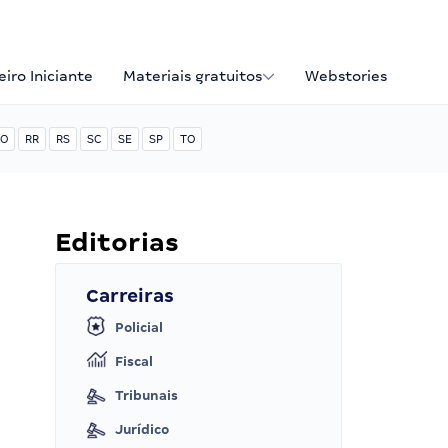
iro Iniciante
Materiais gratuitos
Webstories
O
RR
RS
SC
SE
SP
TO
Editorias
Carreiras
Policial
Fiscal
Tribunais
Jurídico