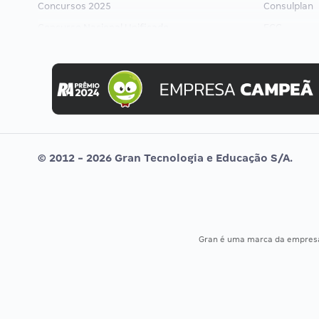
Concursos 2025
Consulplan
Concurso Nacional Unificado
FCC
Concurso Ibama
FGV
Concurso MPU
Idecan
Editais publicados
Selecon
Uniase
Vunesp
© 2012 - 2026 Gran Tecnologia e Educação S/A.
Gran é uma marca da empre