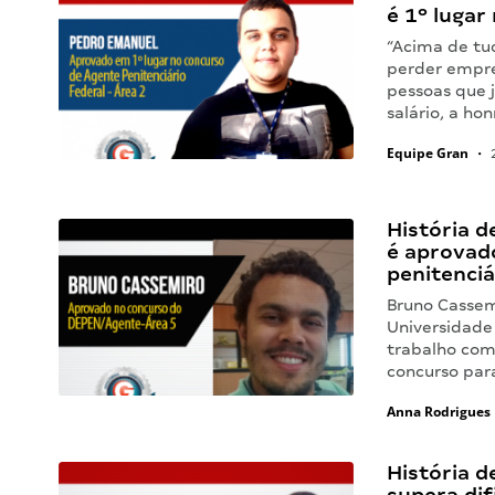
é 1º lugar
“Acima de tud
perder empre
pessoas que 
salário, a ho
Equipe Gran
•
2
História d
é aprovad
penitenci
Bruno Cassem
Universidade 
trabalho com 
concurso par
Anna Rodrigues
História d
supera di