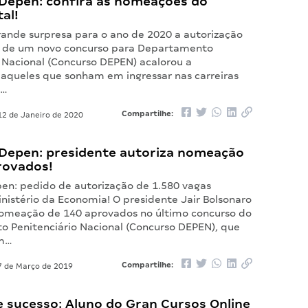
Depen: confira as nomeações do
tal!
nde surpresa para o ano de 2020 a autorização
o de um novo concurso para Departamento
o Nacional (Concurso DEPEN) acalorou a
aqueles que sonham em ingressar nas carreiras
a…
Compartilhe:
2 de Janeiro de 2020
Depen: presidente autoriza nomeação
rovados!
en: pedido de autorização de 1.580 vagas
nistério da Economia! O presidente Jair Bolsonaro
nomeação de 140 aprovados no último concurso do
 Penitenciário Nacional (Concurso DEPEN), que
em…
Compartilhe:
 de Março de 2019
e sucesso: Aluno do Gran Cursos Online