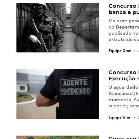
Concurso 
banca é p
Mais um pass
do Departame
publicado no 
extrato de c
Equipe Gran
•
2
Concurso 
Execução 
O aguardado 
(Concurso DEP
momento. A o
superior, sen
Equipe Gran
•
2
Concurso D