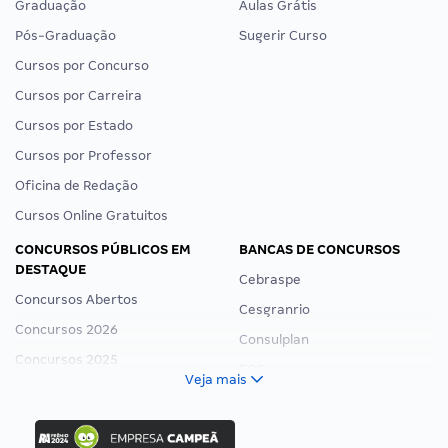
Graduação
Aulas Grátis
Pós-Graduação
Sugerir Curso
Cursos por Concurso
Cursos por Carreira
Cursos por Estado
Cursos por Professor
Oficina de Redação
Cursos Online Gratuitos
CONCURSOS PÚBLICOS EM
BANCAS DE CONCURSOS
DESTAQUE
Cebraspe
Concursos Abertos
Cesgranrio
Concursos 2026
Consulplan
Concursos 2025
FCC
Veja mais
Concurso Nacional Unificado
FGV
Concurso Ibama
Idecan