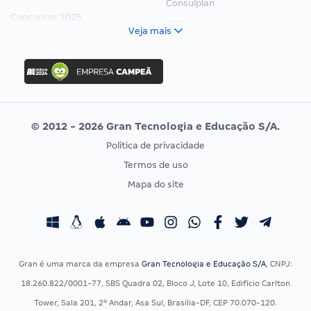
Consulplan
Concursos 2025
FCC
Veja mais
Concurso Nacional Unificado
FGV
Concurso Ibama
Idecan
Concurso MPU
Selecon
Editais publicados
Uniase
© 2012 - 2026 Gran Tecnologia e Educação S/A.
Vunesp
Política de privacidade
CONCURSOS POR PROFISSÃO
EXAME DE ORDEM
Termos de uso
Concursos Administrativos
OAB
Mapa do site
Concursos Educação
Prova OAB
Concursos Fiscais
Calendário OAB
Concursos Jurídicos
Questões OAB
Concursos Militares
Recursos OAB
Gran é uma marca da empresa
Gran Tecnologia e Educação S/A
, CNPJ:
Concursos Policiais
Exame de Ordem
18.260.822/0001-77, SBS Quadra 02, Bloco J, Lote 10, Edifício Carlton
Concursos Saúde
Tower, Sala 201, 2º Andar, Asa Sul, Brasília-DF, CEP 70.070-120.