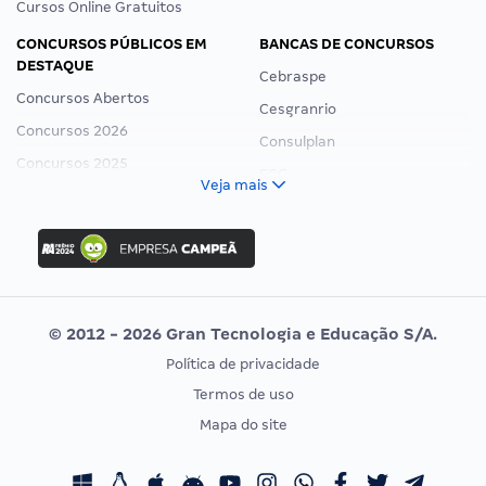
Cursos Online Gratuitos
CONCURSOS PÚBLICOS EM
BANCAS DE CONCURSOS
DESTAQUE
Cebraspe
Concursos Abertos
Cesgranrio
Concursos 2026
Consulplan
Concursos 2025
FCC
Veja mais
Concurso Nacional Unificado
FGV
Concurso Ibama
Idecan
Concurso MPU
Selecon
Editais publicados
Uniase
© 2012 - 2026 Gran Tecnologia e Educação S/A.
Vunesp
Política de privacidade
CONCURSOS POR PROFISSÃO
EXAME DE ORDEM
Termos de uso
Concursos Administrativos
OAB
Mapa do site
Concursos Educação
Prova OAB
Concursos Fiscais
Calendário OAB