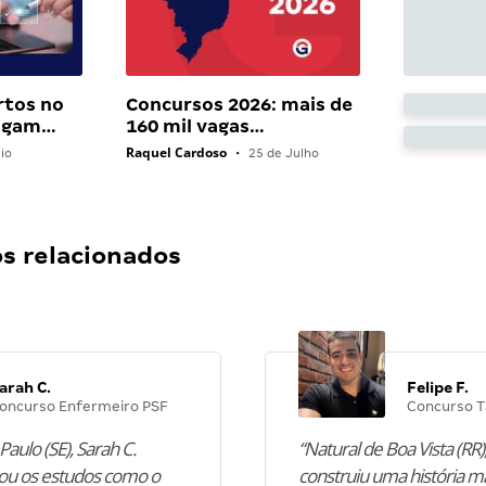
rtos no
Concursos 2026: mais de
pagam…
160 mil vagas…
Raquel Cardoso
io
•
25 de Julho
 relacionados
arah C.
Felipe F.
oncurso Enfermeiro PSF
Concurso T
Paulo (SE), Sarah C.
“Natural de Boa Vista (RR),
u os estudos como o
construiu uma história m