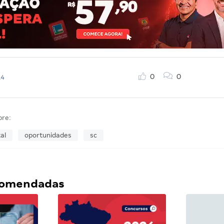
0
0
14
bre:
al
oportunidades
sc
ecomendadas