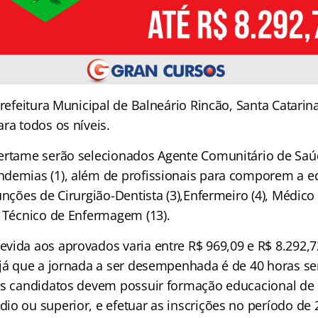
Prefeitura Municipal de Balneário Rincão, Santa Catarin
ra todos os níveis.
ertame serão selecionados Agente Comunitário de Saúd
demias (1), além de profissionais para comporem a e
unções de Cirurgião-Dentista (3),Enfermeiro (4), Médico (
e Técnico de Enfermagem (13).
vida aos aprovados varia entre R$ 969,09 e R$ 8.292,
 já que a jornada a ser desempenhada é de 40 horas s
os candidatos devem possuir formação educacional de 
io ou superior, e efetuar as inscrições no período de 