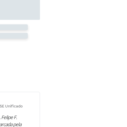
Diana M.
SE Unificado
Concurso SEPLAG CE
 Felipe F.
“Natural de Juazeiro do Norte (CE),
arcada pela
M. encontrou nos estudos o cami