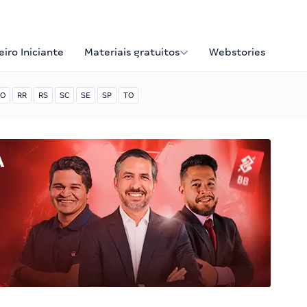
iro Iniciante
Materiais gratuitos
Webstories
O
RR
RS
SC
SE
SP
TO