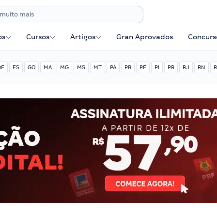
os
Cursos
Artigos
Gran Aprovados
Concurse
DF
ES
GO
MA
MG
MS
MT
PA
PB
PE
PI
PR
RJ
RN
R