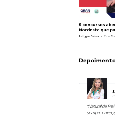
5 concursos abe
Nordeste que 
Fellype Sales
•
2 de Ma
Depoimentos
S
C
“Natural de Frei 
sempre enxergo