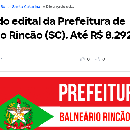
Sul
››
Santa Catarina
››
Divulgado edital da Prefeitura de Balneário Rincão (SC). Até R$ 8.292,72!
o edital da Prefeitura de
o Rincão (SC). Até R$ 8.29
0
0
14