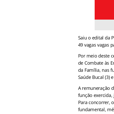
Saiu o edital da 
49 vagas vagas pa
Por meio deste c
de Combate às En
da Família, nas f
Saúde Bucal (3) 
A remuneração de
função exercida,
Para concorrer, 
fundamental, méd