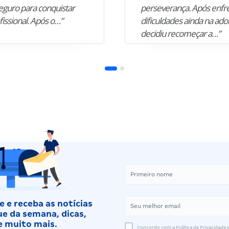
guro para conquistar
perseverança. Após enfr
fissional. Após o…”
dificuldades ainda na ado
decidiu recomeçar a…”
 e receba as notícias
e da semana, dicas,
e muito mais.
Concordo com a Política de Privacidade e