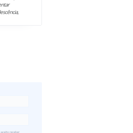
entar
para construir uma nova fase da vi
lescência,
profissional. Após…”
 aceito receber