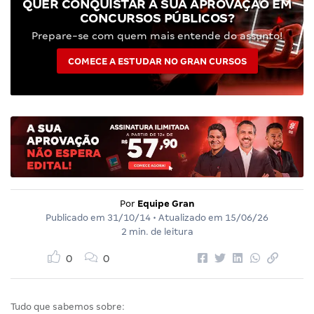
QUER CONQUISTAR A SUA APROVAÇÃO EM
CONCURSOS PÚBLICOS?
Prepare-se com quem mais entende do assunto!
COMECE A ESTUDAR NO GRAN CURSOS
Por
Equipe Gran
Publicado em
31/10/14
• Atualizado em
15/06/26
2 min. de leitura
0
0
Tudo que sabemos sobre: