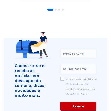
Cadastre-se e
receba as
notícias em
Concordo com a Política de
destaque da
Privacidade e aceito
semana, dicas,
receber comunicações do
novidades e
Gran Cursos Online.
muito mais.