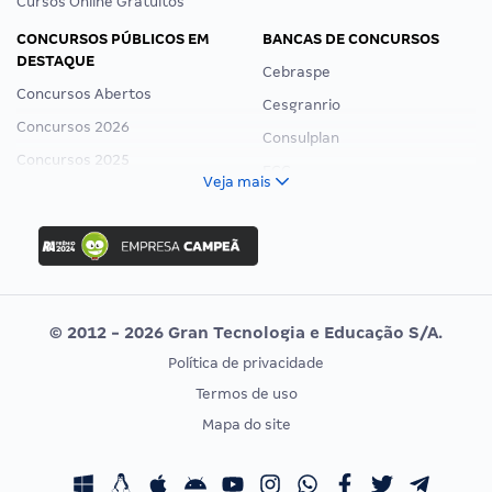
Cursos Online Gratuitos
CONCURSOS PÚBLICOS EM
BANCAS DE CONCURSOS
DESTAQUE
Cebraspe
Concursos Abertos
Cesgranrio
Concursos 2026
Consulplan
Concursos 2025
FCC
Veja mais
Concurso Nacional Unificado
FGV
Concurso Ibama
Idecan
Concurso MPU
Selecon
Editais publicados
Uniase
© 2012 - 2026 Gran Tecnologia e Educação S/A.
Vunesp
Política de privacidade
CONCURSOS POR PROFISSÃO
EXAME DE ORDEM
Termos de uso
Concursos Administrativos
OAB
Mapa do site
Concursos Educação
Prova OAB
Concursos Fiscais
Calendário OAB