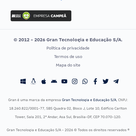
Concurso Nacional Unificado
FGV
Concurso Ibama
Idecan
Concurso MPU
Selecon
Editais publicados
Uniase
© 2012 - 2026 Gran Tecnologia e Educação S/A.
Vunesp
Política de privacidade
CONCURSOS POR PROFISSÃO
EXAME DE ORDEM
Termos de uso
Concursos Administrativos
OAB
Mapa do site
Concursos Educação
Prova OAB
Concursos Fiscais
Calendário OAB
Concursos Jurídicos
Questões OAB
Concursos Militares
Recursos OAB
Gran é uma marca da empresa
Gran Tecnologia e Educação S/A
, CNPJ:
Concursos Policiais
Exame de Ordem
18.260.822/0001-77, SBS Quadra 02, Bloco J, Lote 10, Edifício Carlton
Concursos Saúde
Tower, Sala 201, 2º Andar, Asa Sul, Brasília-DF, CEP 70.070-120.
Concursos Tribunais
Gran Tecnologia e Educação S/A - 2026 © Todos os direitos reservados ®
Residência Multiprofissional