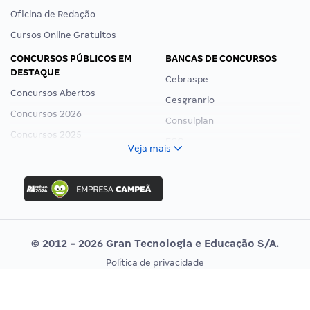
Oficina de Redação
Cursos Online Gratuitos
CONCURSOS PÚBLICOS EM
BANCAS DE CONCURSOS
DESTAQUE
Cebraspe
Concursos Abertos
Cesgranrio
Concursos 2026
Consulplan
Concursos 2025
FCC
Veja mais
Concurso Nacional Unificado
FGV
Concurso Ibama
Idecan
Concurso MPU
Selecon
Editais publicados
Uniase
© 2012 - 2026 Gran Tecnologia e Educação S/A.
Vunesp
Política de privacidade
CONCURSOS POR PROFISSÃO
EXAME DE ORDEM
Termos de uso
Concursos Administrativos
OAB
Mapa do site