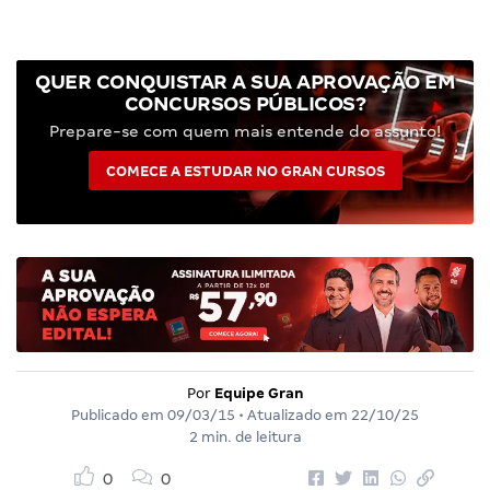
QUER CONQUISTAR A SUA APROVAÇÃO EM
CONCURSOS PÚBLICOS?
Prepare-se com quem mais entende do assunto!
COMECE A ESTUDAR NO GRAN CURSOS
Por
Equipe Gran
Publicado em
09/03/15
• Atualizado em
22/10/25
2 min. de leitura
0
0