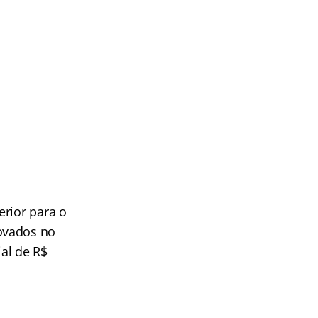
erior para o
ovados no
al de R$