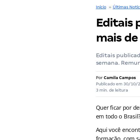
Início
››
Últimas Notíc
Editais
mais de 
Editais publica
semana. Remune
Por
Camila Campos
Publicado em
30/10/
3 min. de leitura
Quer ficar por de
em todo o Brasil
Aqui você encont
formação, com sa