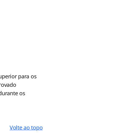
uperior para os
provado
durante os
Volte ao topo