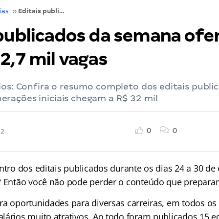
ias
››
Editais publicados da semana ofertam mais de 2,7 mil vagas
 publicados da semana of
2,7 mil vagas
dos: Confira o resumo completo dos editais publi
rações iniciais chegam a R$ 32 mil
0
0
22
ntro dos editais publicados durante os dias 24 a 30 de
? Então você não pode perder o conteúdo que prepara
ra oportunidades para diversas carreiras, em todos os 
lários muito atrativos. Ao todo foram publicados 15 ed