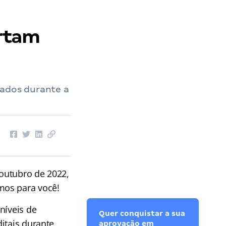
ertam
cados durante a
 outubro de 2022,
mos para você!
níveis de
Quer conquistar a sua
itais durante
aprovação em