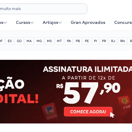
os
Cursos
Artigos
Gran Aprovados
Concurse
DF
ES
GO
MA
MG
MS
MT
PA
PB
PE
PI
PR
RJ
RN
R