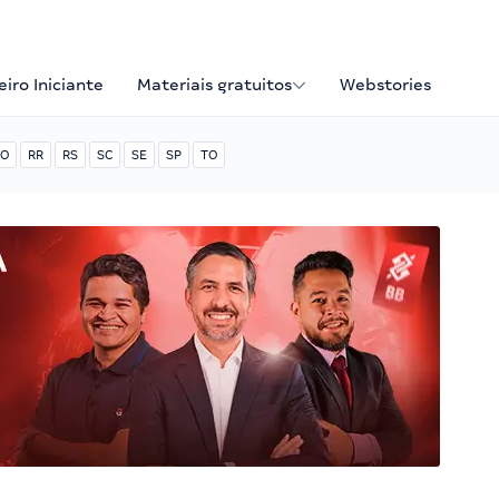
iro Iniciante
Materiais gratuitos
Webstories
O
RR
RS
SC
SE
SP
TO