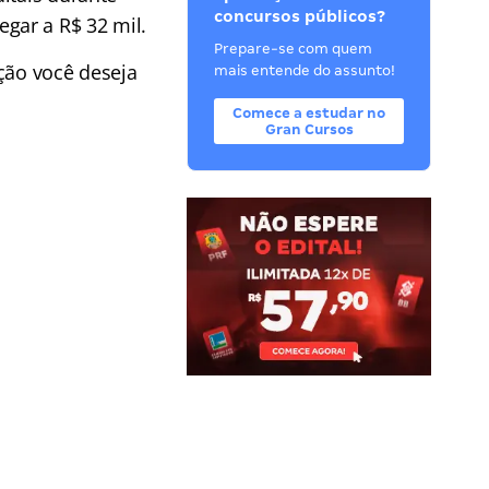
concursos públicos?
gar a R$ 32 mil.
Prepare-se com quem
ção você deseja
mais entende do assunto!
Comece a estudar no
Gran Cursos