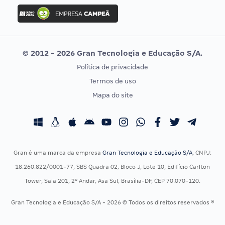
Concurso Ibama
Idecan
Concurso MPU
Selecon
Editais publicados
Uniase
© 2012 - 2026 Gran Tecnologia e Educação S/A.
Vunesp
Política de privacidade
CONCURSOS POR PROFISSÃO
EXAME DE ORDEM
Termos de uso
Concursos Administrativos
OAB
Mapa do site
Concursos Educação
Prova OAB
Concursos Fiscais
Calendário OAB
Concursos Jurídicos
Questões OAB
Concursos Militares
Recursos OAB
Gran é uma marca da empresa
Gran Tecnologia e Educação S/A
, CNPJ:
Concursos Policiais
Exame de Ordem
18.260.822/0001-77, SBS Quadra 02, Bloco J, Lote 10, Edifício Carlton
Concursos Saúde
Tower, Sala 201, 2º Andar, Asa Sul, Brasília-DF, CEP 70.070-120.
Concursos Tribunais
Gran Tecnologia e Educação S/A - 2026 © Todos os direitos reservados ®
Residência Multiprofissional