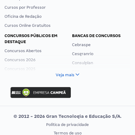
Cursos por Professor
Oficina de Redação
Cursos Online Gratuitos
CONCURSOS PÚBLICOS EM
BANCAS DE CONCURSOS
DESTAQUE
Cebraspe
Concursos Abertos
Cesgranrio
Concursos 2026
Consulplan
Concursos 2025
FCC
Veja mais
Concurso Nacional Unificado
FGV
Concurso Ibama
Idecan
Concurso MPU
Selecon
Editais publicados
Uniase
© 2012 - 2026 Gran Tecnologia e Educação S/A.
Vunesp
Política de privacidade
CONCURSOS POR PROFISSÃO
EXAME DE ORDEM
Termos de uso