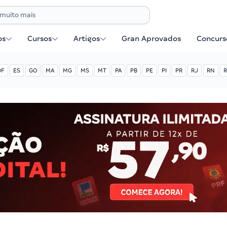
os
Cursos
Artigos
Gran Aprovados
Concurse
DF
ES
GO
MA
MG
MS
MT
PA
PB
PE
PI
PR
RJ
RN
R