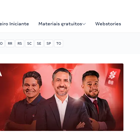
iro Iniciante
Materiais gratuitos
Webstories
O
RR
RS
SC
SE
SP
TO