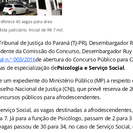
 oferece 45 vagas para área
sta judiciário. Inicial de R$ 7 mil.
Tribunal de Justiça do Paraná (TJ-PR), Desembargador 
sidente da Comissão do Concurso, Desembargador Ruy 
al n.º 003/2016
de abertura do Concurso Público para C
eas de especialização de
Psicologia e Serviço Social
.
e um expediente do Ministério Público (MP) a respeito
selho Nacional de Justiça (CNJ), que prevê reserva de 
oncursos públicos para afrodescendentes.
Serviço Social, as vagas destinadas a afrodescendentes
 7. Já para a função de Psicólogo, passam de 2 para 3 
agas passou de 30 para 34, no caso de Serviço Social, 