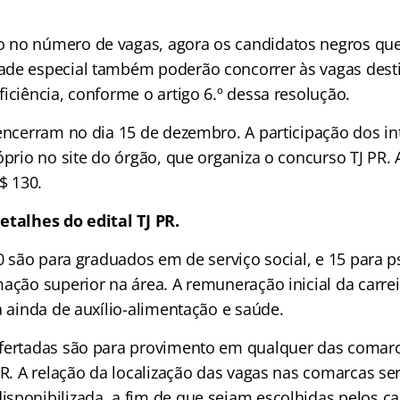
 no número de vagas, agora os candidatos negros q
ade especial também poderão concorrer às vagas dest
iciência, conforme o artigo 6.º dessa resolução.
 encerram no dia 15 de dezembro. A participação dos in
óprio no site do órgão, que organiza o concurso TJ PR. 
$ 130.
etalhes do edital TJ PR.
30 são para graduados em de serviço social, e 15 para p
ação superior na área. A remuneração inicial da carrei
a ainda de auxílio-alimentação e saúde.
fertadas são para provimento em qualquer das comarc
PR. A relação da localização das vagas nas comarcas se
sponibilizada, a fim de que sejam escolhidas pelos c