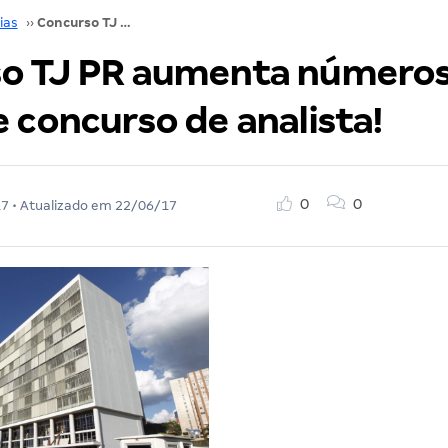
ias
››
Concurso TJ PR aumenta números de vagas de concurso de analista!
o TJ PR aumenta números
 concurso de analista!
0
0
17
• Atualizado em
22/06/17