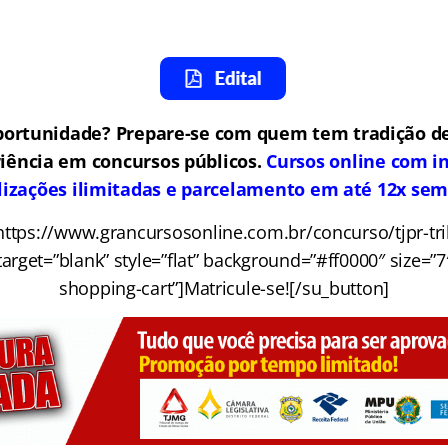
portunidade? Prepare-se com quem tem tradição de
iência em concursos públicos.
Cursos online com in
lizações ilimitadas e parcelamento em até 12x sem
https://www.grancursosonline.com.br/concurso/tjpr-tri
arget=”blank” style=”flat” background=”#ff0000″ size=”7
shopping-cart”]Matricule-se![/su_button]