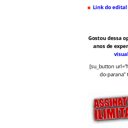
Link do edital
Gostou dessa o
anos de exper
visua
[su_button url=”
do-parana” t