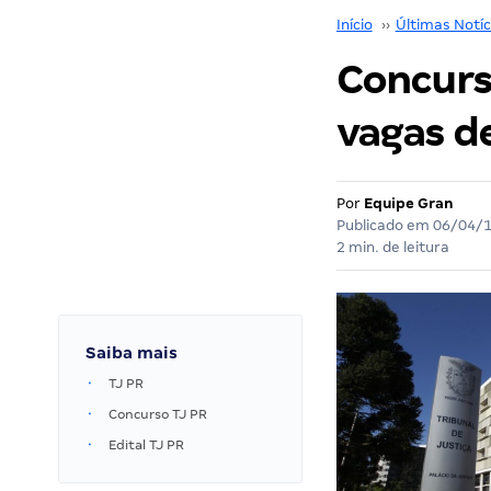
Início
››
Últimas Notíc
Concurs
vagas de
Por
Equipe Gran
Publicado em
06/04/
2 min. de leitura
Saiba mais
TJ PR
Concurso TJ PR
Edital TJ PR