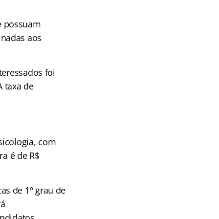
ue possuam
inadas aos
teressados foi
A taxa de
sicologia, com
ra é de R$
as de 1º grau de
rá
andidatos