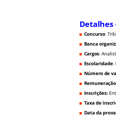
Detalhes 
Concurso
: Tri
Banca organi
Cargos
: Analis
Escolaridade
:
Número de va
Remunera
ção
Inscrições
:
Ent
Taxa de inscr
Data da prova