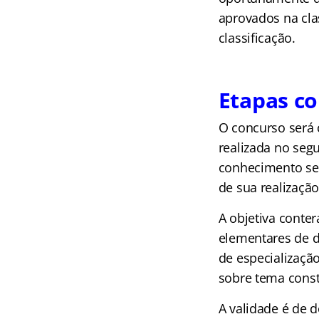
aprovados na cla
classificação.
Etapas co
O concurso será 
realizada no segu
conhecimento ser
de sua realizaçã
A objetiva conter
elementares de di
de especialização
sobre tema cons
A validade é de 