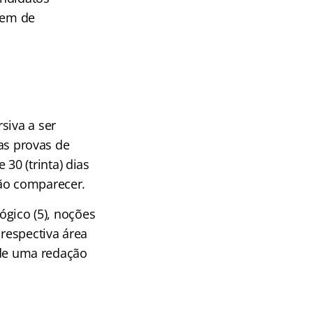
dem de
siva a ser
das provas de
0 (trinta) dias
não comparecer.
ógico (5), noções
 respectiva área
á de uma redação