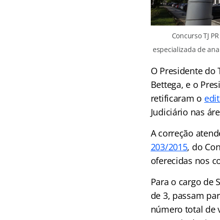
Concurso TJ PR
especializada de anali
O Presidente do 
Bettega, e o Pre
retificaram o
edit
Judiciário nas ár
A correção atend
203/2015
, do Con
oferecidas nos c
Para o cargo de 
de 3, passam para
número total de v