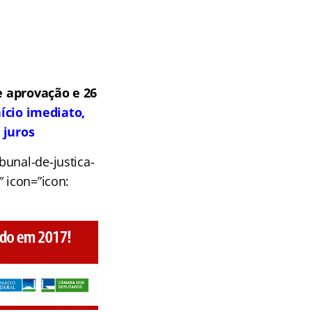
 aprovação e 26
ício imediato,
 juros
bunal-de-justica-
″ icon=”icon: