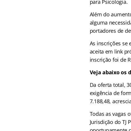
para Psicologia.
Além do aumento
alguma necessid
portadores de def
As inscrições se
aceita em link pr
inscrição foi de R
Veja abaixo os d
Da oferta total, 
exigência de form
7.188,48, acresci
Todas as vagas o
Jurisdição do TJ 
oportunamente di