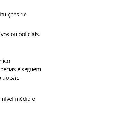
tituições de
os ou policiais.
cnico
 abertas e seguem
io do
site
e nível médio e