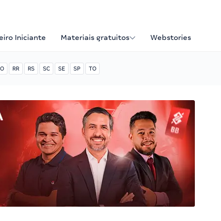
iro Iniciante
Materiais gratuitos
Webstories
O
RR
RS
SC
SE
SP
TO