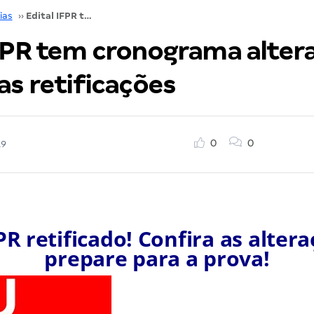
ias
››
Edital IFPR tem cronograma alterado! Confira as retificações
IFPR tem cronograma alter
as retificações
0
0
19
FPR retificado! Confira as altera
prepare para a prova!