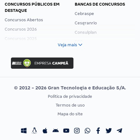
CONCURSOS PÚBLICOS EM
BANCAS DE CONCURSOS
DESTAQUE
Cebraspe
Concursos Abertos
Cesgranrio
Concursos 2026
Consulplan
Concursos 2025
FCC
Veja mais
Concurso Nacional Unificado
FGV
Concurso Ibama
Idecan
Concurso MPU
Selecon
Editais publicados
Uniase
© 2012 - 2026 Gran Tecnologia e Educação S/A.
Vunesp
Política de privacidade
CONCURSOS POR PROFISSÃO
EXAME DE ORDEM
Termos de uso
Concursos Administrativos
OAB
Mapa do site
Concursos Educação
Prova OAB
Concursos Fiscais
Calendário OAB
Concursos Jurídicos
Questões OAB