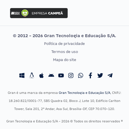
FGV
Concurso Ibama
Idecan
Concurso MPU
Selecon
Editais publicados
Uniase
© 2012 - 2026 Gran Tecnologia e Educação S/A.
Vunesp
Política de privacidade
CONCURSOS POR PROFISSÃO
EXAME DE ORDEM
Termos de uso
Concursos Administrativos
OAB
Mapa do site
Concursos Educação
Prova OAB
Concursos Fiscais
Calendário OAB
Concursos Jurídicos
Questões OAB
Concursos Militares
Recursos OAB
Gran é uma marca da empresa
Gran Tecnologia e Educação S/A
, CNPJ:
Concursos Policiais
Exame de Ordem
18.260.822/0001-77, SBS Quadra 02, Bloco J, Lote 10, Edifício Carlton
Concursos Saúde
Tower, Sala 201, 2º Andar, Asa Sul, Brasília-DF, CEP 70.070-120.
Concursos Tribunais
Gran Tecnologia e Educação S/A - 2026 © Todos os direitos reservados ®
Residência Multiprofissional