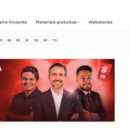
iro Iniciante
Materiais gratuitos
Webstories
O
RR
RS
SC
SE
SP
TO