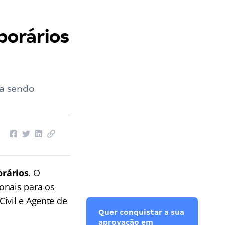
porários
va sendo
orários
. O
onais para os
ivil e Agente de
Quer conquistar a sua
aprovação em