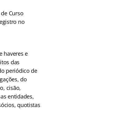
, de Curso
egistro no
de haveres e
itos das
do periódico de
igações, do
o, cisão,
as entidades,
ócios, quotistas