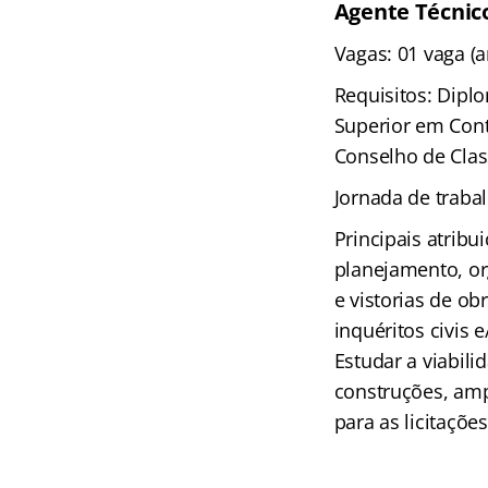
Agente Técnico
Vagas: 01 vaga (
Requisitos: Dipl
Superior em Cont
Conselho de Clas
Jornada de traba
Principais atribu
planejamento, org
e vistorias de o
inquéritos civis 
Estudar a viabili
construções, amp
para as licitaçõe