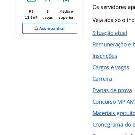
Os servidores ap
R$
8
Médio e
11.569
vagas
superior
Veja abaixo o
índ
Acompanhar
Situação atual
Remuneração e b
Inscrições
Cargos e vagas
Carreira
Etapas de prova
Concurso MP AM 
Materiais gratuit
Cronograma do 