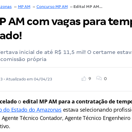
zonas
››
MP AM
››
Concurso MP AM
››
Edital MP AM com vagas para temporários é cancelado!
MP AM com vagas para tem
lado!
ertava inicial de até R$ 11,5 mil! O certame esta
 comissão própria
9
0
23
• Atualizado em
04/04/23
celado
o
edital MP AM para a contratação de temp
co do Estado do Amazonas
estava selecionando profissi
: Agente Técnico Contador, Agente Técnico Engenheiro C
tivo.