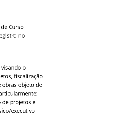
, de Curso
egistro no
s visando o
tos, fiscalização
e obras objeto de
articularmente:
o de projetos e
sico/executivo