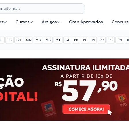
os
Cursos
Artigos
Gran Aprovados
Concurse
DF
ES
GO
MA
MG
MS
MT
PA
PB
PE
PI
PR
RJ
RN
R