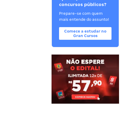
concursos públicos?
Prepare-se com quem
mais entende do assunto!
Comece a estudar no
Gran Cursos