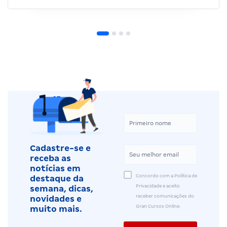
Cadastre-se e
receba as
notícias em
Concordo com a Política de
destaque da
Privacidade e aceito
semana, dicas,
receber comunicações do
novidades e
Gran Cursos Online.
muito mais.