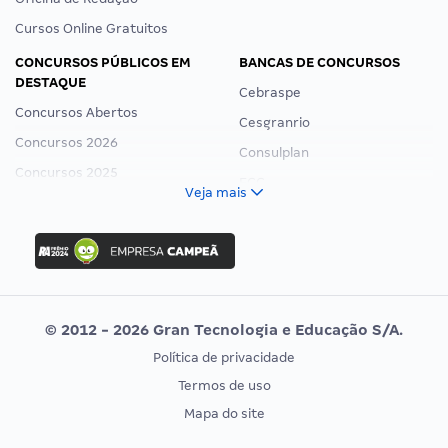
Cursos Online Gratuitos
CONCURSOS PÚBLICOS EM
BANCAS DE CONCURSOS
DESTAQUE
Cebraspe
Concursos Abertos
Cesgranrio
Concursos 2026
Consulplan
Concursos 2025
FCC
Veja mais
Concurso Nacional Unificado
FGV
Concurso Ibama
Idecan
Concurso MPU
Selecon
Editais publicados
Uniase
© 2012 - 2026 Gran Tecnologia e Educação S/A.
Vunesp
Política de privacidade
CONCURSOS POR PROFISSÃO
EXAME DE ORDEM
Termos de uso
Concursos Administrativos
OAB
Mapa do site
Concursos Educação
Prova OAB