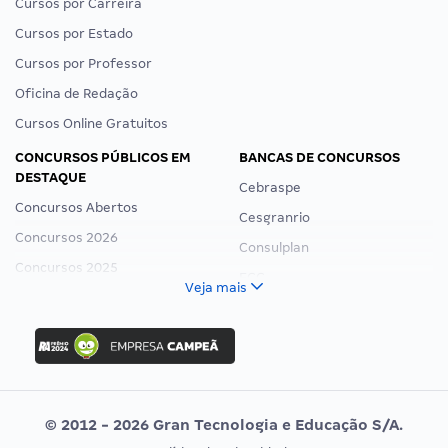
Cursos por Carreira
Cursos por Estado
Cursos por Professor
Oficina de Redação
Cursos Online Gratuitos
CONCURSOS PÚBLICOS EM
BANCAS DE CONCURSOS
DESTAQUE
Cebraspe
Concursos Abertos
Cesgranrio
Concursos 2026
Consulplan
Concursos 2025
FCC
Veja mais
Concurso Nacional Unificado
FGV
Concurso Ibama
Idecan
Concurso MPU
Selecon
Editais publicados
Uniase
© 2012 - 2026 Gran Tecnologia e Educação S/A.
Vunesp