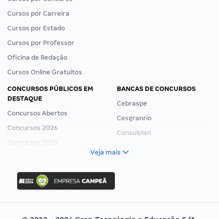
Cursos por Carreira
Cursos por Estado
Cursos por Professor
Oficina de Redação
Cursos Online Gratuitos
CONCURSOS PÚBLICOS EM
BANCAS DE CONCURSOS
DESTAQUE
Cebraspe
Concursos Abertos
Cesgranrio
Concursos 2026
Consulplan
Concursos 2025
FCC
Veja mais
Concurso Nacional Unificado
FGV
Concurso Ibama
Idecan
Concurso MPU
Selecon
Editais publicados
Uniase