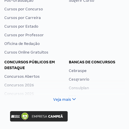
Pós-Graduação
Sugerir Curso
Cursos por Concurso
Cursos por Carreira
Cursos por Estado
Cursos por Professor
Oficina de Redação
Cursos Online Gratuitos
CONCURSOS PÚBLICOS EM
BANCAS DE CONCURSOS
DESTAQUE
Cebraspe
Concursos Abertos
Cesgranrio
Concursos 2026
Consulplan
Concursos 2025
FCC
Veja mais
Concurso Nacional Unificado
FGV
Concurso Ibama
Idecan
Concurso MPU
Selecon
Editais publicados