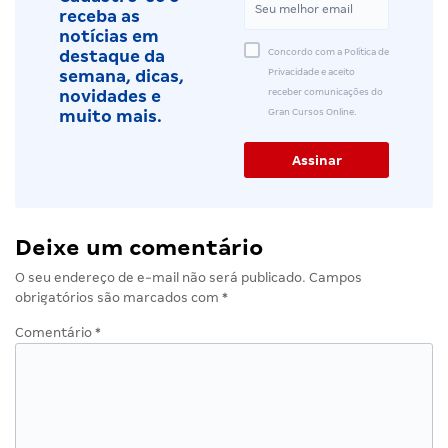
receba as
notícias em
Concordo com a Política de
destaque da
Privacidade e aceito
semana, dicas,
receber comunicações do
novidades e
Gran Cursos Online.
muito mais.
Deixe um comentário
O seu endereço de e-mail não será publicado.
Campos
obrigatórios são marcados com
*
Comentário
*