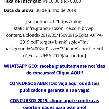
Taxa de inscrição:
R$ 60,00 e R$ 80,00
Data da prova:
30 de junho de 2019
[su_button url=”https://blog-
static.infra.grancursosonline.com.br/wp-
content/uploads/2019/05/15090916/Edital-UFPA-
2019.pdf” target=”blank” style=”flat”
background=”#002aff” size=”7″ icon=”icon: file-pdf-
o”]Edital UFPA 2019[/su_button]
WHATSAPP GCO: receba gratuitamente notícias
de concursos! Clique AQUI!
CONCURSOS ABERTOS: veja aqui os editais
publicados e garanta a sua vaga!
CONCURSOS 2019: clique aqui e confira as
oportunidades para este ano!