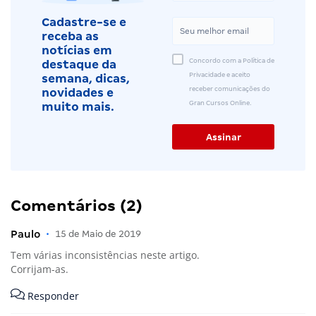
Cadastre-se e
receba as
notícias em
Concordo com a Política de
destaque da
Privacidade e aceito
semana, dicas,
receber comunicações do
novidades e
Gran Cursos Online.
muito mais.
Comentários (2)
Paulo
•
15 de Maio de 2019
Tem várias inconsistências neste artigo.
Corrijam-as.
Responder