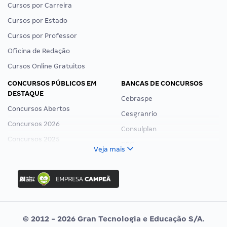
Cursos por Carreira
Cursos por Estado
Cursos por Professor
Oficina de Redação
Cursos Online Gratuitos
CONCURSOS PÚBLICOS EM
BANCAS DE CONCURSOS
DESTAQUE
Cebraspe
Concursos Abertos
Cesgranrio
Concursos 2026
Consulplan
Concursos 2025
FCC
Veja mais
Concurso Nacional Unificado
FGV
Concurso Ibama
Idecan
Concurso MPU
Selecon
Editais publicados
Uniase
© 2012 - 2026 Gran Tecnologia e Educação S/A.
Vunesp