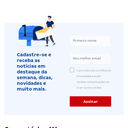
Cadastre-se e
receba as
notícias em
Concordo com a Política de
destaque da
Privacidade e aceito
semana, dicas,
receber comunicações do
novidades e
Gran Cursos Online.
muito mais.