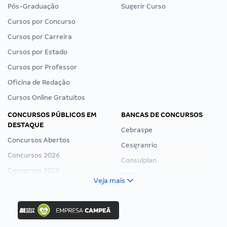
Pós-Graduação
Sugerir Curso
Cursos por Concurso
Cursos por Carreira
Cursos por Estado
Cursos por Professor
Oficina de Redação
Cursos Online Gratuitos
CONCURSOS PÚBLICOS EM
BANCAS DE CONCURSOS
DESTAQUE
Cebraspe
Concursos Abertos
Cesgranrio
Concursos 2026
Consulplan
Concursos 2025
FCC
Veja mais
Concurso Nacional Unificado
FGV
Concurso Ibama
Idecan
Concurso MPU
Selecon