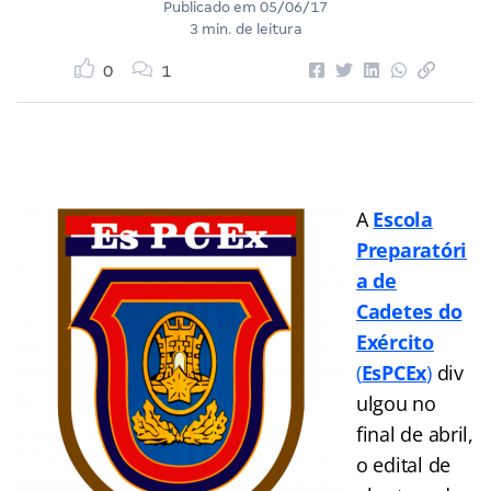
Publicado em
05/06/17
3 min. de leitura
0
1
A
Escola
Preparatóri
a de
Cadetes do
Exército
(
EsPCEx
)
div
ulgou no
final de abril,
o edital de