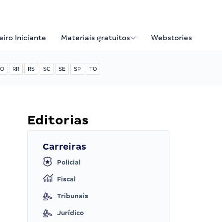
iro Iniciante
Materiais gratuitos
Webstories
O
RR
RS
SC
SE
SP
TO
Editorias
Carreiras
Policial
Fiscal
Tribunais
Jurídico