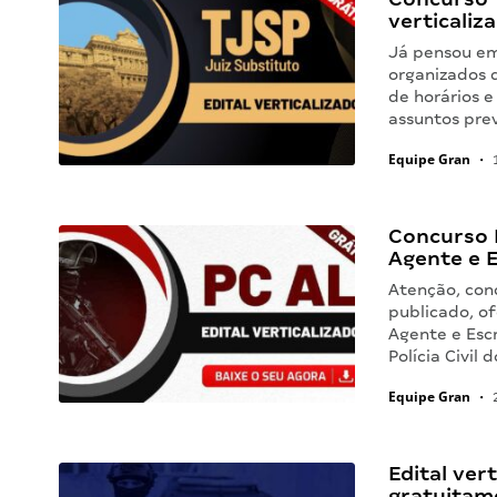
verticaliz
Já pensou em
organizados 
de horários e
assuntos pre
Equipe Gran
•
1
Concurso P
Agente e E
Atenção, con
publicado, o
Agente e Esc
Polícia Civil
Equipe Gran
•
2
Edital ver
gratuitam