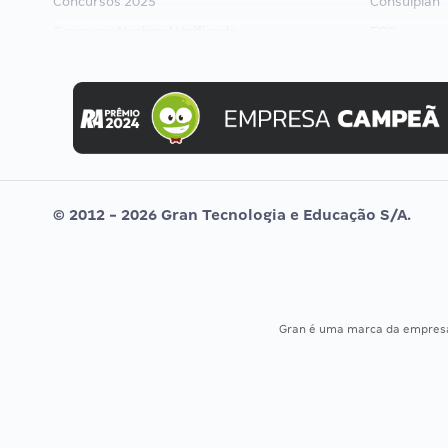
Concursos 2025
Consulplan
Concurso Nacional Unificado
FCC
Concurso Ibama
FGV
Concurso MPU
Idecan
Editais publicados
Selecon
Uniase
Vunesp
© 2012 - 2026 Gran Tecnologia e Educação S/A.
Gran é uma marca da empre