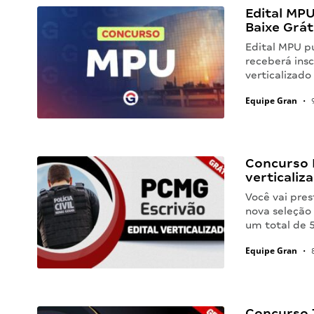
Edital MPU
Baixe Grát
Edital MPU pu
receberá insc
verticalizado
Equipe Gran
•
9
Concurso P
verticaliz
Você vai pres
nova seleção 
um total de 
Equipe Gran
•
8
Concurso T