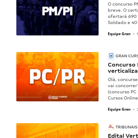
O concurso PM
breve. O cer
ofertará 690 
Soldado e 40 
Equipe Gran
•
9
GRAN CURS
Concurso P
verticaliz
Olá, concurse
vai concorrer
(concurso PC
Cursos Onlin
Equipe Gran
•
1
TRIBUNAIS
Edital Ver