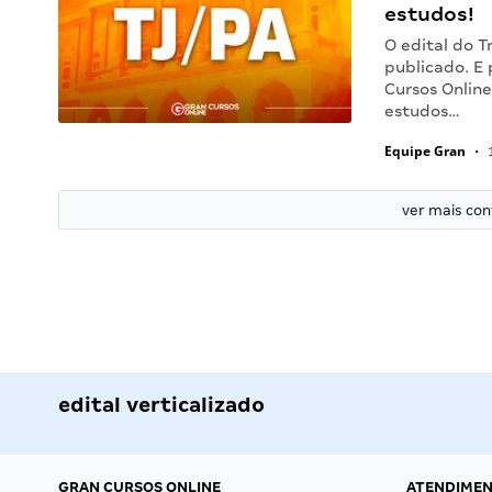
estudos!
O edital do T
publicado. E 
Cursos Online
estudos…
Equipe Gran
•
1
ver mais co
edital verticalizado
GRAN CURSOS ONLINE
ATENDIME