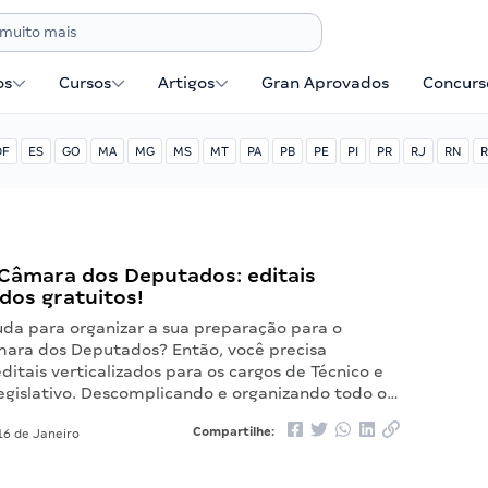
os
Cursos
Artigos
Gran Aprovados
Concurse
DF
ES
GO
MA
MG
MS
MT
PA
PB
PE
PI
PR
RJ
RN
R
Câmara dos Deputados: editais
ados gratuitos!
uda para organizar a sua preparação para o
ara dos Deputados? Então, você precisa
ditais verticalizados para os cargos de Técnico e
Legislativo. Descomplicando e organizando todo o…
Compartilhe:
6 de Janeiro