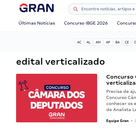
Últimas Notícias
Concurso IBGE 2026
Concurs
AC
AL
AM
AP
BA
CE
edital verticalizado
Concurso 
verticaliz
Precisa de aj
Concurso Câm
conhecer os e
de Analista 
Equipe Gran
•
1