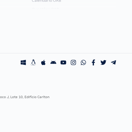
Calendário OAB
Questões OAB
Recursos OAB
Exame de Ordem
co J, Lote 10, Edifício Carlton