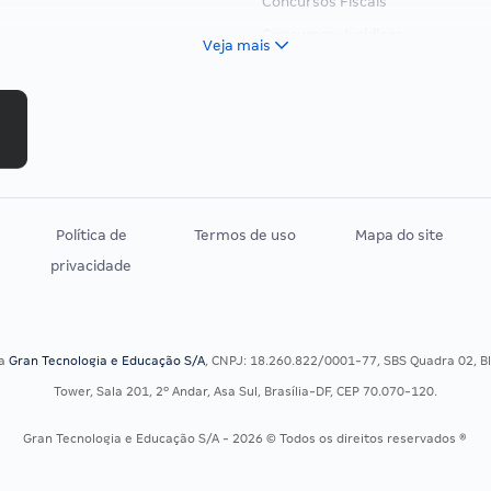
Concursos Fiscais
Concursos Jurídicos
Veja mais
Concursos Militares
Concursos Policiais
Concursos Saúde
Concursos Tribunais
Residência Multiprofissional
Política de
Termos de uso
Mapa do site
privacidade
sa
Gran Tecnologia e Educação S/A
, CNPJ: 18.260.822/0001-77, SBS Quadra 02, Blo
Tower, Sala 201, 2º Andar, Asa Sul, Brasília-DF, CEP 70.070-120.
Gran Tecnologia e Educação S/A - 2026 © Todos os direitos reservados ®