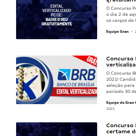
O Concurso Po
o dia 2 de a
os cargos de 
Equipe Gran
•
2
Concurso B
verticaliz
O Concurso B
2021! Candid
seleção para 
período 30 d
Equipe do Gran 
2021
Concurso P
certame d