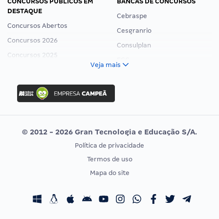
CONCURSOS PÚBLICOS EM
BANCAS DE CONCURSOS
DESTAQUE
Cebraspe
Concursos Abertos
Cesgranrio
Concursos 2026
Consulplan
Concursos 2025
FCC
Veja mais
Concurso Nacional Unificado
FGV
Concurso Ibama
Idecan
Concurso MPU
Selecon
Editais publicados
Uniase
© 2012 - 2026 Gran Tecnologia e Educação S/A.
Vunesp
Política de privacidade
CONCURSOS POR PROFISSÃO
EXAME DE ORDEM
Termos de uso
Concursos Administrativos
OAB
Mapa do site
Concursos Educação
Prova OAB
Concursos Fiscais
Calendário OAB
Concursos Jurídicos
Questões OAB