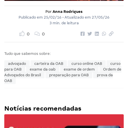
Por
Anna Rodrigues
Publicado em
25/02/16
• Atualizado em
27/05/26
3 min. de leitura
0
0
Tudo que sabemos sobre:
advogado
carteira da OAB
curso online OAB
curso
para OAB
exame da oab
exame de ordem
Ordem de
Advogados do Brasil
preparação para OAB
prova da
OAB
Notícias recomendadas