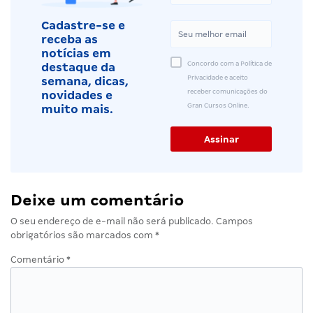
Cadastre-se e
receba as
notícias em
Concordo com a Política de
destaque da
Privacidade e aceito
semana, dicas,
receber comunicações do
novidades e
Gran Cursos Online.
muito mais.
Deixe um comentário
O seu endereço de e-mail não será publicado.
Campos
obrigatórios são marcados com
*
Comentário
*