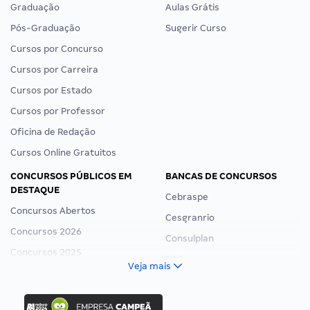
Graduação
Aulas Grátis
Pós-Graduação
Sugerir Curso
Cursos por Concurso
Cursos por Carreira
Cursos por Estado
Cursos por Professor
Oficina de Redação
Cursos Online Gratuitos
CONCURSOS PÚBLICOS EM
BANCAS DE CONCURSOS
DESTAQUE
Cebraspe
Concursos Abertos
Cesgranrio
Concursos 2026
Consulplan
Concursos 2025
FCC
Veja mais
Concurso Nacional Unificado
FGV
Concurso Ibama
Idecan