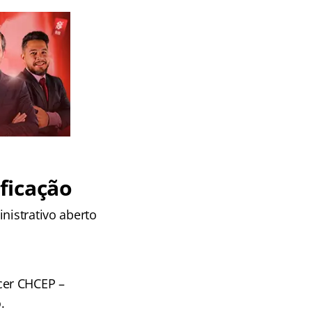
ficação
nistrativo aberto
cer CHCEP –
.