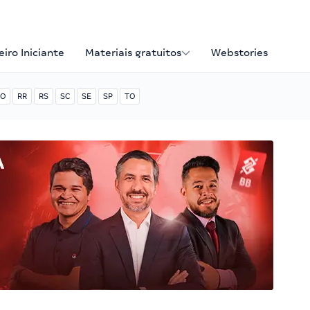
iro Iniciante
Materiais gratuitos
Webstories
O
RR
RS
SC
SE
SP
TO