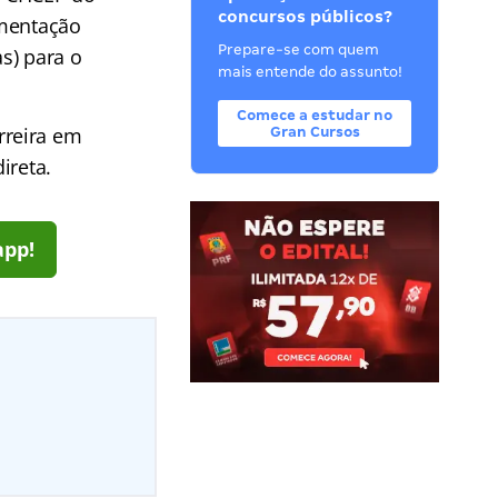
concursos públicos?
umentação
Prepare-se com quem
s) para o
mais entende do assunto!
Comece a estudar no
rreira em
Gran Cursos
ireta.
app!