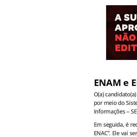
ENAM e E
O(a) candidato(a)
por meio do Sist
Informações – SE
Em seguida, é r
ENAC”. Ele vai s