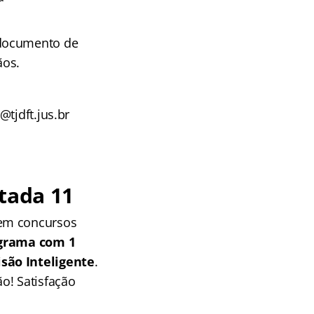
 documento de
ãos.
tjdft.jus.br
tada 11
 em concursos
grama com 1
isão Inteligente
.
o! Satisfação