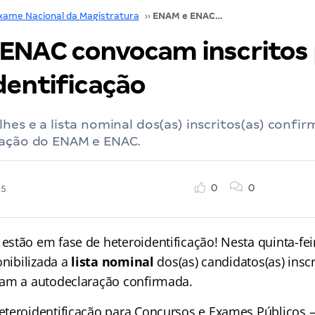
xame Nacional da Magistratura
››
ENAM e ENAC convocam inscritos para heteroidentificação
ENAC convocam inscritos 
dentificação
lhes e a lista nominal dos(as) inscritos(as) confi
cação do ENAM e ENAC.
0
0
25
 estão em fase de heteroidentificação! Nesta quinta-fei
onibilizada a
lista nominal
dos(as) candidatos(as) inscr
am a autodeclaração confirmada.
teroidentificação para Concursos e Exames Públicos 