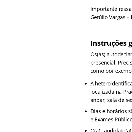
Importante ressa
Getúlio Vargas – 
Instruções g
Os(as) autodecla
presencial. Preci
como por exemp
A heteroidentific
localizada na Pra
andar, sala de se
Dias e horários 
e Exames Público
O(a) candidato(a)