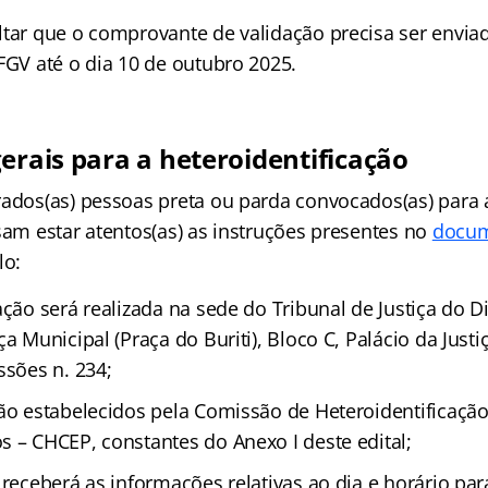
ltar que o comprovante de validação precisa ser envi
FGV até o dia 10 de outubro 2025.
erais para a heteroidentificação
rados(as) pessoas preta ou parda convocados(as) para 
sam estar atentos(as) as instruções presentes no
docum
lo:
ação será realizada na sede do Tribunal de Justiça do Di
ça Municipal (Praça do Buriti), Bloco C, Palácio da Justi
ssões n. 234;
são estabelecidos pela Comissão de Heteroidentificaçã
s – CHCEP, constantes do Anexo I deste edital;
 receberá as informações relativas ao dia e horário par