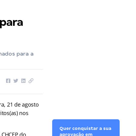
para
rmados para a
ra, 21 de agosto
itos(as) nos
Quer conquistar a sua
– CHCEP do
aprovação em