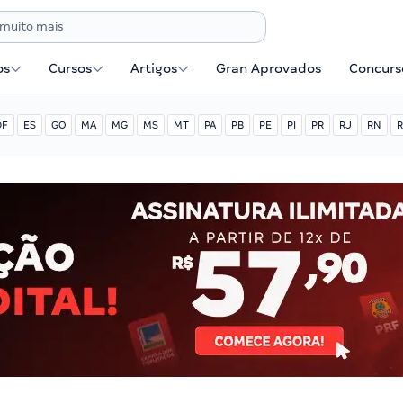
os
Cursos
Artigos
Gran Aprovados
Concurse
DF
ES
GO
MA
MG
MS
MT
PA
PB
PE
PI
PR
RJ
RN
R