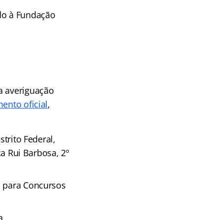
ado à Fundação
a averiguação
ento oficial
,
strito Federal,
ça Rui Barbosa, 2º
o para Concursos
a