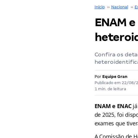
Início
››
Nacional
››
E
ENAM e 
heteroi
Confira os deta
heteroidentifi
Por
Equipe Gran
Publicado em
22/08/
1 min. de leitura
ENAM e ENAC
já
de 2025, foi disp
exames que tiver
A Comissão de He