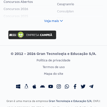
Concursos Abertos
Cesgranrio
Concursos 2026
Consulplan
Concursos 2025
FCC
Veja mais
Concurso Nacional Unificado
FGV
Concurso Ibama
Idecan
Concurso MPU
Selecon
Editais publicados
Uniase
© 2012 - 2026 Gran Tecnologia e Educação S/A.
Vunesp
Política de privacidade
CONCURSOS POR PROFISSÃO
EXAME DE ORDEM
Termos de uso
Concursos Administrativos
OAB
Mapa do site
Concursos Educação
Prova OAB
Concursos Fiscais
Calendário OAB
Concursos Jurídicos
Questões OAB
Concursos Militares
Recursos OAB
Gran é uma marca da empresa
Gran Tecnologia e Educação S/A
, CNPJ:
Concursos Policiais
Exame de Ordem