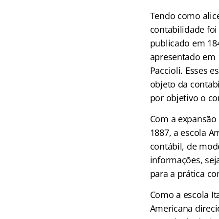
Tendo como alice
contabilidade foi
publicado em 184
apresentado em 1
Paccioli. Esses 
objeto da contab
por objetivo o co
Com a expansão 
1887, a escola A
contábil, de modo
informações, sej
para a prática con
Como a escola Ita
Americana direci