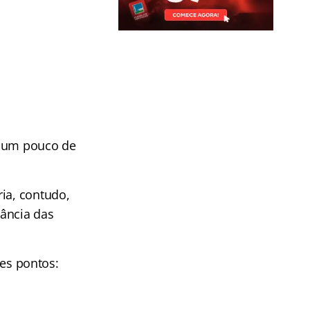
r um pouco de
ia, contudo,
tância das
tes pontos: