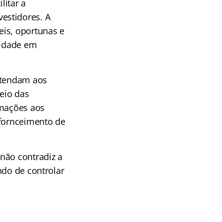
litar a
estidores. A
eis, oportunas e
lidade em
 atendam aos
eio das
rmações aos
 fornceimento de
não contradiz a
ndo de controlar