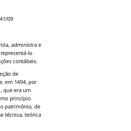
941/09
ola, administra e
representá-lo
ções contábeis.
leção de
e, em 1494, por
i, que era um
mo princípio
 o patrimônio, de
e técnica, teórica
.