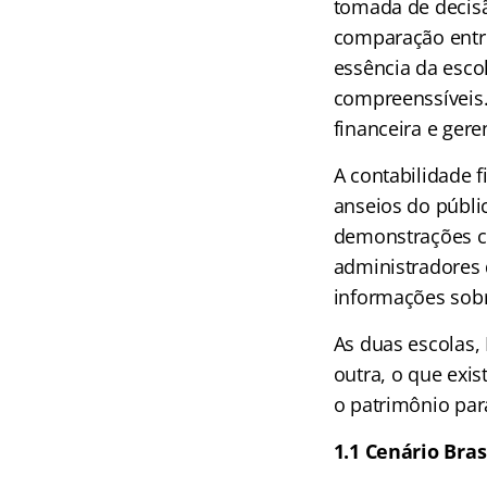
tomada de decisã
comparação entre
essência da esco
compreenssíveis.
financeira e geren
A contabilidade 
anseios do públi
demonstrações co
administradores 
informações sobr
As duas escolas,
outra, o que exi
o patrimônio par
1.1 Cenário Bras