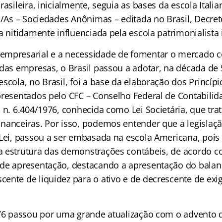
rasileira, inicialmente, seguia as bases da escola Italia
 S/As – Sociedades Anônimas – editada no Brasil, Decre
a nitidamente influenciada pela escola patrimonialista i
empresarial e a necessidade de fomentar o mercado 
das empresas, o Brasil passou a adotar, na década de 
scola, no Brasil, foi a base da elaboração dos Princípi
presentados pelo CFC – Conselho Federal de Contabilid
 n. 6.404/1976, conhecida como Lei Societária, que tra
nanceiras. Por isso, podemos entender que a legislaçã
 Lei, passou a ser embasada na escola Americana, pois 
 estrutura das demonstrações contábeis, de acordo 
de apresentação, destacando a apresentação do balan
ente de liquidez para o ativo e de decrescente de exig
976 passou por uma grande atualização com o advento d