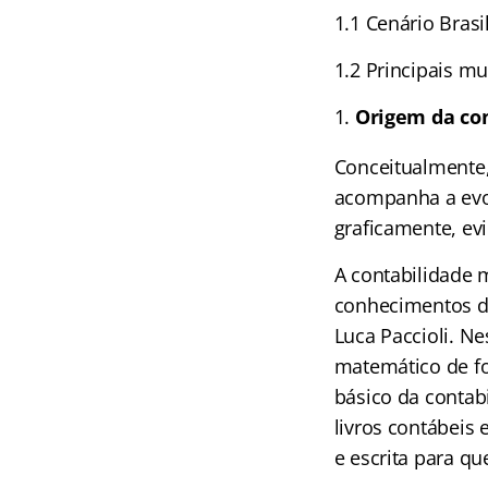
1.1 Cenário Brasi
1.2 Principais mu
Origem da co
Conceitualmente, 
acompanha a evol
graficamente, ev
A contabilidade 
conhecimentos de
Luca Paccioli. N
matemático de fo
básico da contab
livros contábeis 
e escrita para qu