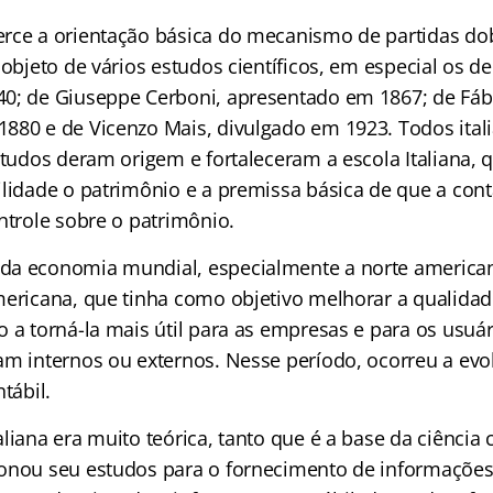
rce a orientação básica do mecanismo de partidas do
 objeto de vários estudos científicos, em especial os de
0; de Giuseppe Cerboni, apresentado em 1867; de Fáb
880 e de Vicenzo Mais, divulgado em 1923. Todos ita
estudos deram origem e fortaleceram a escola Italiana,
ilidade o patrimônio e a premissa básica de que a cont
ntrole sobre o patrimônio.
da economia mundial, especialmente a norte american
mericana, que tinha como objetivo melhorar a qualida
 a torná-la mais útil para as empresas e para os usuá
am internos ou externos. Nesse período, ocorreu a evo
tábil.
liana era muito teórica, tanto que é a base da ciência c
onou seu estudos para o fornecimento de informações 