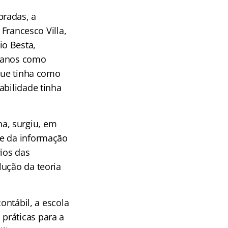
bradas, a
 Francesco Villa,
io Besta,
lianos como
 que tinha como
abilidade tinha
a, surgiu, em
de da informação
rios das
lução da teoria
ontábil, a escola
práticas para a