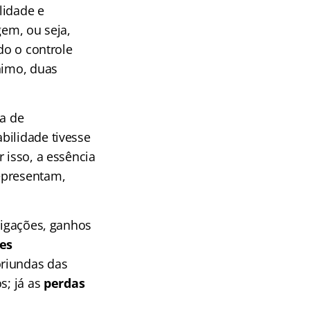
lidade e
gem, ou seja,
do o controle
nimo, duas
la de
bilidade tivesse
 isso, a essência
epresentam,
rigações, ganhos
es
riundas das
s; já as
perdas