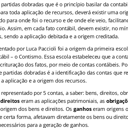
artidas dobradas que é o princípio basilar da contabi
ara toda aplicação de recursos, deverá existir uma ori
o para onde foi o recurso e de onde ele veio, facilitan
io. Assim, em cada fato contábil, devem existir, no mí
s, sendo a aplicação debitada e a origem creditada.
ntado por Luca Paccioli foi a origem da primeira esco
bil – o Contismo. Essa escola estabeleceu que a conta
rituração dos fatos, por meio de contas contábeis. Por
partidas dobradas é a identificação das contas que r
 a aplicação e a origem dos recursos.
representado por 5 contas, a saber: bens, direitos, ob
e
direitos
eram as aplicações patrimoniais, as
obrigaçõ
origem dos bens e direitos. Os
ganhos
eram origens o
e certa forma, afetavam diretamente os bens ou direito
 necessários para a geração de ganhos.