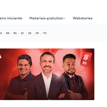
iro Iniciante
Materiais gratuitos
Webstories
O
RR
RS
SC
SE
SP
TO