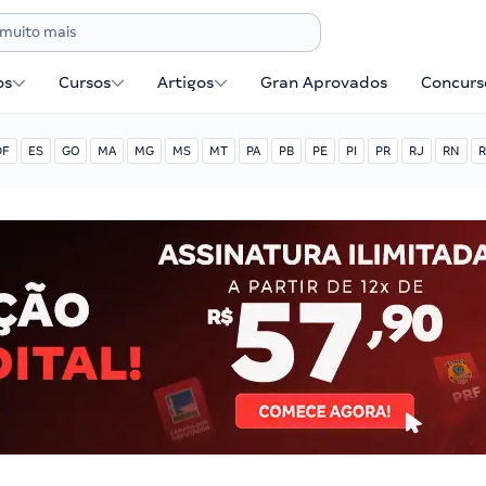
os
Cursos
Artigos
Gran Aprovados
Concurse
DF
ES
GO
MA
MG
MS
MT
PA
PB
PE
PI
PR
RJ
RN
R