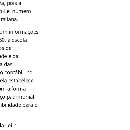
na, pois a
to-Lei número
taliana.
com informações
50, a escola
os de
ade e da
ta das
o contábil, no
ela estabelece
com a forma
ço patrimonial
ibilidade para o
a Lei n.