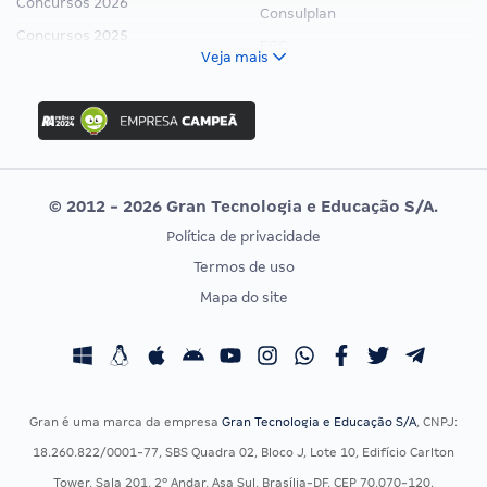
Concursos 2026
Consulplan
Concursos 2025
FCC
Veja mais
Concurso Nacional Unificado
FGV
Concurso Ibama
Idecan
Concurso MPU
Selecon
Editais publicados
Uniase
© 2012 - 2026 Gran Tecnologia e Educação S/A.
Vunesp
Política de privacidade
CONCURSOS POR PROFISSÃO
EXAME DE ORDEM
Termos de uso
Concursos Administrativos
OAB
Mapa do site
Concursos Educação
Prova OAB
Concursos Fiscais
Calendário OAB
Concursos Jurídicos
Questões OAB
Concursos Militares
Recursos OAB
Gran é uma marca da empresa
Gran Tecnologia e Educação S/A
, CNPJ:
Concursos Policiais
Exame de Ordem
18.260.822/0001-77, SBS Quadra 02, Bloco J, Lote 10, Edifício Carlton
Concursos Saúde
Tower, Sala 201, 2º Andar, Asa Sul, Brasília-DF, CEP 70.070-120.