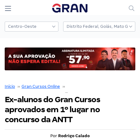
Início
››
Gran Cursos Online
››
Nossos Resultados
››
Ex-alunos do Gran Cursos aprovados em 1º lugar n
Ex-alunos do Gran Cursos
aprovados em 1º lugar no
concurso da ANTT
Por
Rodrigo Calado