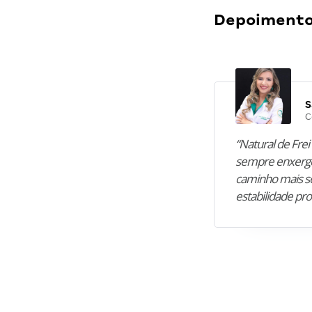
Depoimentos
S
C
“Natural de Frei 
sempre enxergo
caminho mais se
estabilidade pro