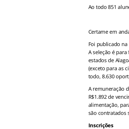
Ao todo 851 alun
Certame em and
Foi publicado na 
A seleção é para
estados de Alagoa
(exceto para as c
todo, 8.630 opor
A remuneração de
R$1.892 de vencim
alimentação, par
são contratados 
Inscrições