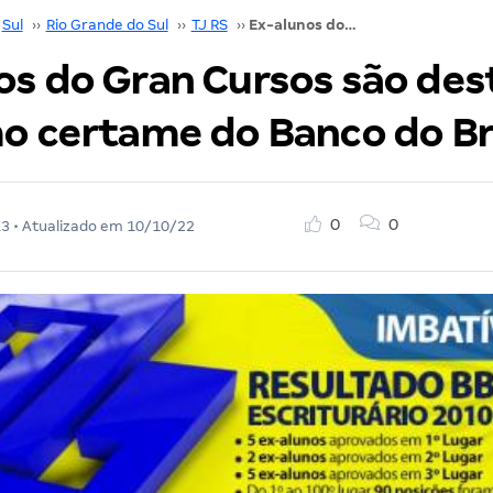
Sul
››
Rio Grande do Sul
››
TJ RS
››
Ex-alunos do Gran Cursos são destaques no último certame do Banco do Brasil
os do Gran Cursos são de
mo certame do Banco do Br
0
0
13
• Atualizado em
10/10/22