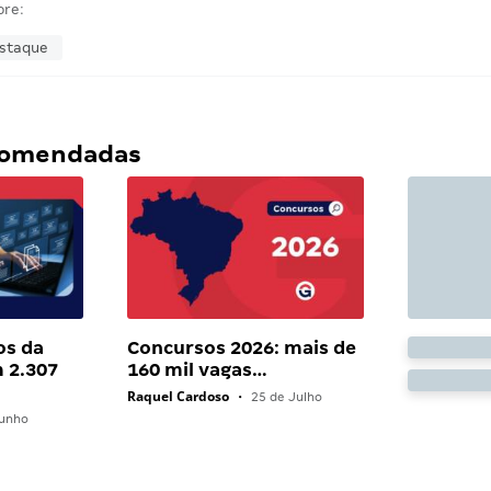
bre:
estaque
ecomendadas
os da
Concursos 2026: mais de
 2.307
160 mil vagas…
Raquel Cardoso
•
25 de Julho
unho