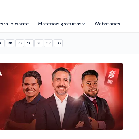
iro Iniciante
Materiais gratuitos
Webstories
O
RR
RS
SC
SE
SP
TO