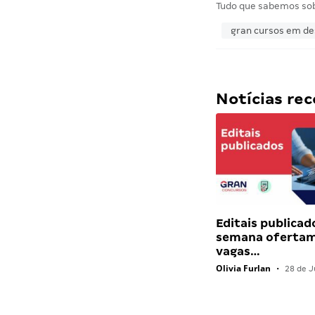
Tudo que sabemos so
gran cursos em d
Notícias r
Editais publicad
semana ofertam
vagas…
Olivia Furlan
•
28 de J