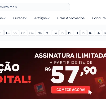
os
Cursos
Artigos
Gran Aprovados
Concurse
DF
ES
GO
MA
MG
MS
MT
PA
PB
PE
PI
PR
RJ
RN
R