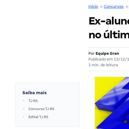
Início
››
Concursos
››
Ex-alun
no últi
Por
Equipe Gran
Publicado em
13/12/
1 min. de leitura
Saiba mais
TJ RS
Concurso TJ RS
Edital TJ RS