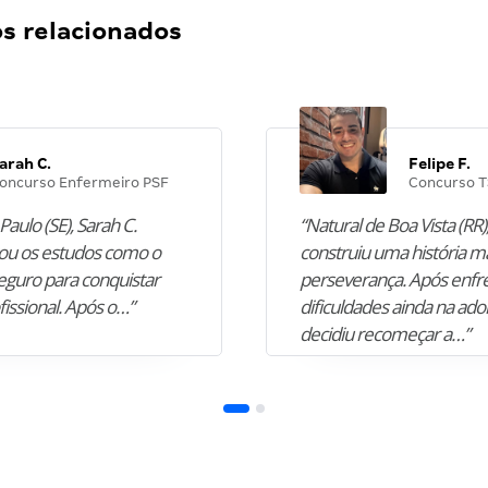
 relacionados
arah C.
Felipe F.
oncurso Enfermeiro PSF
Concurso T
Paulo (SE), Sarah C.
“Natural de Boa Vista (RR),
u os estudos como o
construiu uma história m
guro para conquistar
perseverança. Após enfr
fissional. Após o…”
dificuldades ainda na ado
decidiu recomeçar a…”