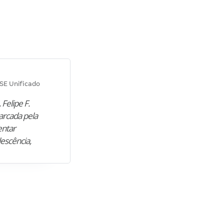
Diana M.
SE Unificado
Concurso SEPLAG CE
 Felipe F.
“Natural de Juazeiro do Norte (CE),
arcada pela
M. encontrou nos estudos o cami
entar
para construir uma nova fase da vi
lescência,
profissional. Após…”