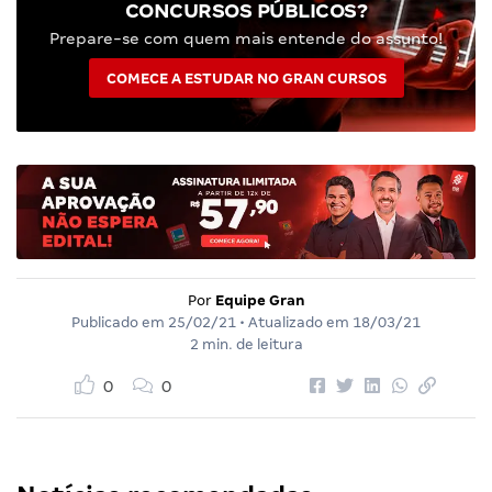
CONCURSOS PÚBLICOS?
Prepare-se com quem mais entende do assunto!
COMECE A ESTUDAR NO GRAN CURSOS
Por
Equipe Gran
Publicado em
25/02/21
• Atualizado em
18/03/21
2 min. de leitura
0
0