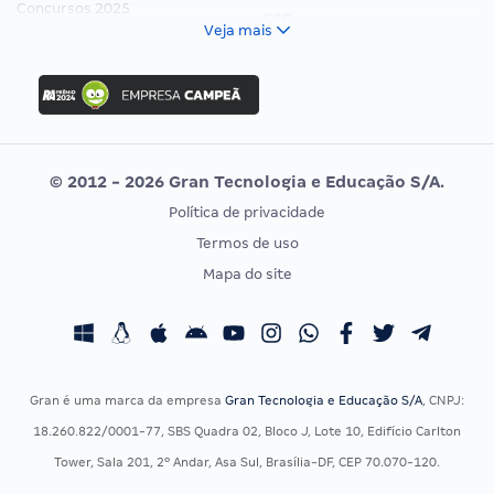
Concursos 2025
FCC
Veja mais
Concurso Nacional Unificado
FGV
Concurso Ibama
Idecan
Concurso MPU
Selecon
Editais publicados
Uniase
© 2012 - 2026 Gran Tecnologia e Educação S/A.
Vunesp
Política de privacidade
CONCURSOS POR PROFISSÃO
EXAME DE ORDEM
Termos de uso
Concursos Administrativos
OAB
Mapa do site
Concursos Educação
Prova OAB
Concursos Fiscais
Calendário OAB
Concursos Jurídicos
Questões OAB
Concursos Militares
Recursos OAB
Gran é uma marca da empresa
Gran Tecnologia e Educação S/A
, CNPJ:
Concursos Policiais
Exame de Ordem
18.260.822/0001-77, SBS Quadra 02, Bloco J, Lote 10, Edifício Carlton
Concursos Saúde
Tower, Sala 201, 2º Andar, Asa Sul, Brasília-DF, CEP 70.070-120.
Concursos Tribunais