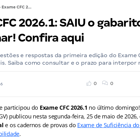
›
Exame CFC 2026.1: SAIU o gabarito preliminar! Confira aqui
FC 2026.1: SAIU o gabarit
ar! Confira aqui
estões e respostas da primeira edição do Exame 
is. Saiba como consultar e o prazo para interpor 
0
0
26
e participou do
Exame CFC 2026.1
no último domingo!
FGV) publicou nesta segunda-feira, 25 de maio de 2026,
al
e os cadernos de provas do
Exame de Suficiência d
bilidade
.