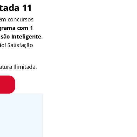
tada 11
 em concursos
grama com 1
isão Inteligente
.
o! Satisfação
tura Ilimitada.