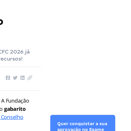
o
CFC 2026 já
recursos!
 A Fundação
 o
gabarito
o Conselho
Quer conquistar a sua
aprovação no Exame