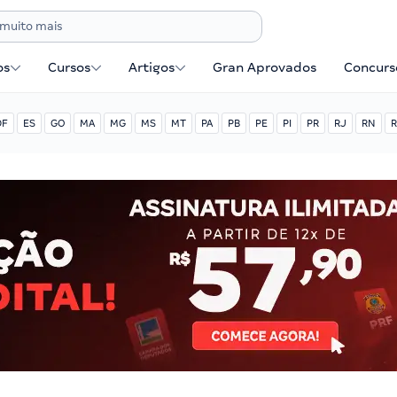
os
Cursos
Artigos
Gran Aprovados
Concurse
DF
ES
GO
MA
MG
MS
MT
PA
PB
PE
PI
PR
RJ
RN
R