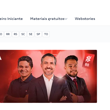
iro Iniciante
Materiais gratuitos
Webstories
O
RR
RS
SC
SE
SP
TO