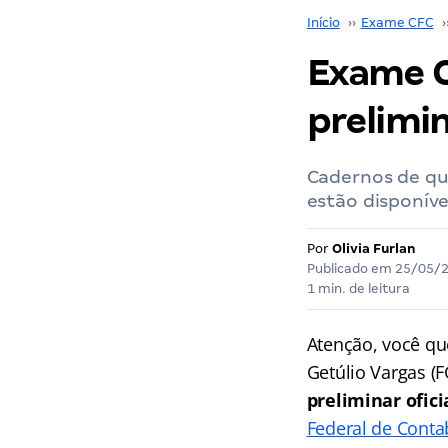
Início
››
Exame CFC
›
Exame C
prelimin
Cadernos de qu
estão disponíve
Por
Olivia Furlan
Publicado em
25/05/
1 min. de leitura
Atenção, você qu
Getúlio Vargas (
preliminar ofici
Federal de Conta