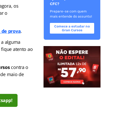
CFC?
agora, os
Prepare-se com quem
ar o
mais entende do assunto!
Comece a estudar no
s de prova
.
Gran Cursos
a a alguma
 fique atento ao
ursos
contra o
8 de maio de
tsapp!