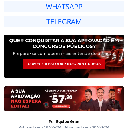
WHATSAPP
TELEGRAM
QUER CONQUISTAR A SUA APROVAÇÃO EM
CONCURSOS PÚBLICOS?
Prepare-se com quem mais entende do assunto!
COMECE A ESTUDAR NO GRAN CURSOS
Por
Equipe Gran
Publicado em
18/06/24
• Atualizado em
30/08/24