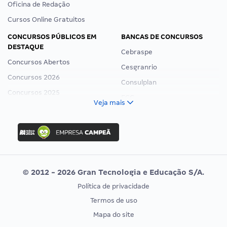
Oficina de Redação
Cursos Online Gratuitos
CONCURSOS PÚBLICOS EM
BANCAS DE CONCURSOS
DESTAQUE
Cebraspe
Concursos Abertos
Cesgranrio
Concursos 2026
Consulplan
Concursos 2025
FCC
Veja mais
Concurso Nacional Unificado
FGV
Concurso Ibama
Idecan
Concurso MPU
Selecon
Editais publicados
Uniase
© 2012 - 2026 Gran Tecnologia e Educação S/A.
Vunesp
Política de privacidade
CONCURSOS POR PROFISSÃO
EXAME DE ORDEM
Termos de uso
Concursos Administrativos
OAB
Mapa do site
Concursos Educação
Prova OAB