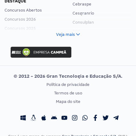
DESTAQUE
Cebraspe
Concursos Abertos
Cesgranrio
Concursos 2026
Consulplan
Concursos 2025
FCC
Veja mais
Concurso Nacional Unificado
FGV
Concurso Ibama
Idecan
Concurso MPU
Selecon
Editais publicados
Uniase
© 2012 - 2026 Gran Tecnologia e Educação S/A.
Vunesp
Política de privacidade
CONCURSOS POR PROFISSÃO
EXAME DE ORDEM
Termos de uso
Concursos Administrativos
OAB
Mapa do site
Concursos Educação
Prova OAB
Concursos Fiscais
Calendário OAB
Concursos Jurídicos
Questões OAB
Concursos Militares
Recursos OAB