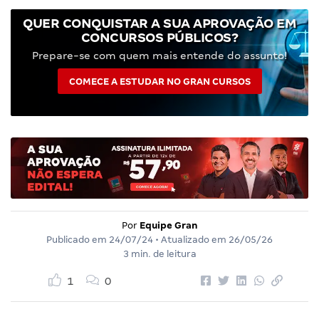
QUER CONQUISTAR A SUA APROVAÇÃO EM
CONCURSOS PÚBLICOS?
Prepare-se com quem mais entende do assunto!
COMECE A ESTUDAR NO GRAN CURSOS
Por
Equipe Gran
Publicado em
24/07/24
• Atualizado em
26/05/26
3 min. de leitura
1
0