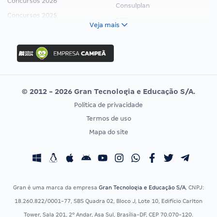
Concursos 2026
Consulplan
Concursos 2025
FCC
Veja mais
Concurso Nacional Unificado
FGV
Concurso Ibama
Idecan
Concurso MPU
Selecon
Editais publicados
Uniase
© 2012 - 2026 Gran Tecnologia e Educação S/A.
Vunesp
Política de privacidade
CONCURSOS POR PROFISSÃO
EXAME DE ORDEM
Termos de uso
Concursos Administrativos
OAB
Mapa do site
Concursos Educação
Prova OAB
Concursos Fiscais
Calendário OAB
Concursos Jurídicos
Questões OAB
Concursos Militares
Recursos OAB
Gran é uma marca da empresa
Gran Tecnologia e Educação S/A
, CNPJ:
Concursos Policiais
Exame de Ordem
18.260.822/0001-77, SBS Quadra 02, Bloco J, Lote 10, Edifício Carlton
Concursos Saúde
Tower, Sala 201, 2º Andar, Asa Sul, Brasília-DF, CEP 70.070-120.