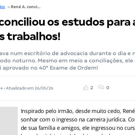
dos
››
René A. conciliou os estudos para a OAB com dois trabalhos!
conciliou os estudos para
s trabalhos!
hava num escritório de advocacia durante o dia e
íodo noturno. Mesmo em meio a conciliações, ele
oi aprovado no 40° Exame de Ordem!
2
0
24
• Atualizado em
26/05/26
Inspirado pelo irmão, desde muito cedo, Ren
sonhar com o ingresso na carreira jurídica. 
de sua família e amigos, ele ingressou no curs