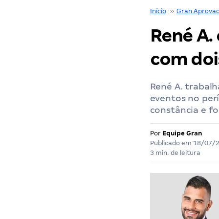
Início
››
Gran Aprova
René A. 
com doi
René A. trabal
eventos no per
constância e f
Por
Equipe Gran
Publicado em
18/07/
3 min. de leitura