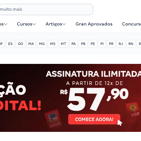
os
Cursos
Artigos
Gran Aprovados
Concurse
DF
ES
GO
MA
MG
MS
MT
PA
PB
PE
PI
PR
RJ
RN
R