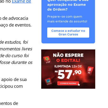
ção no
Exame de
aprovação no Exame
de Ordem?
Prepare-se com quem
o de advocacia
mais entende do assunto!
paço de eventos.
Comece a estudar no
Gran Cursos
e estudos, foi
 momentos livres
de do curso foi
fosse durante os
o apoio de sua
rticipou com
mentos de