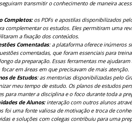
nseguiram transmitir o conhecimento de maneira acessí
co Completos:
os PDFs e apostilas disponibilizados pe
a complementar os estudos. Eles permitiram uma rev
ilitaram a fixação dos conteúdos.
estões Comentadas
: a plataforma oferece inúmeros 
uestões comentadas, que foram essenciais para treina
ngo da preparação. Essas ferramentas me ajudaram a 
a focar em áreas em que precisavam de mais atenção.
nos de Estudos
: as mentorias disponibilizadas pelo 
imizar meu tempo de estudo. Os planos de estudos per
s para manter a disciplina e o foco durante toda a pre
idades de Alunos:
interação com outros alunos atravé
s foi uma fonte valiosa de motivação e troca de conh
idas e soluções com colegas contribuiu para uma prep