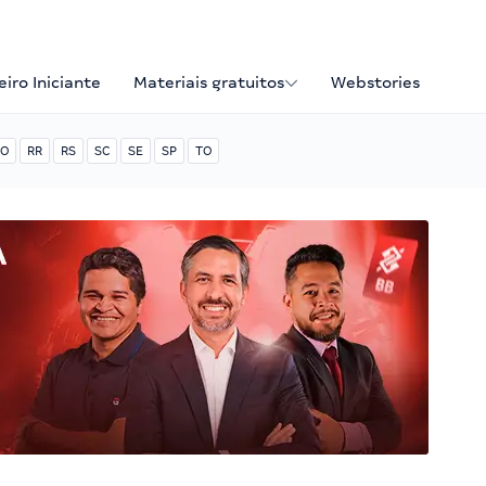
iro Iniciante
Materiais gratuitos
Webstories
O
RR
RS
SC
SE
SP
TO