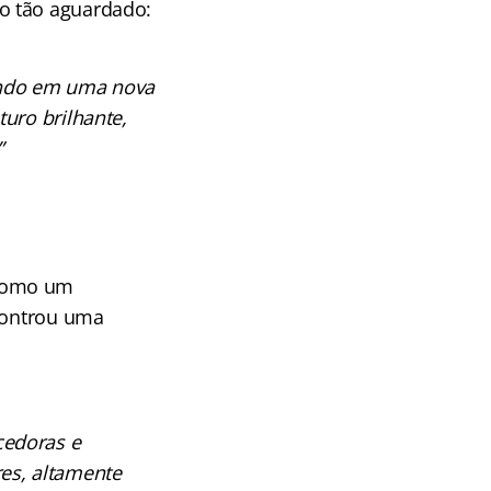
o tão aguardado:
tando em uma nova
uro brilhante,
”
 como um
ncontrou uma
cedoras e
es, altamente