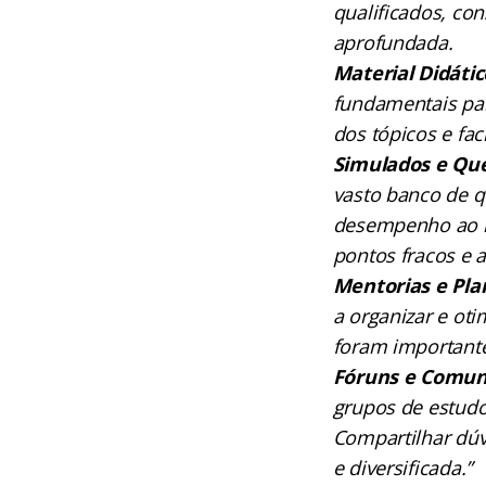
qualificados, co
aprofundada.
Material Didáti
fundamentais par
dos tópicos e fac
Simulados e Qu
vasto banco de q
desempenho ao lo
pontos fracos e 
Mentorias e Pla
a organizar e ot
foram importante
Fóruns e Comun
grupos de estudo
Compartilhar dúv
e diversificada.”