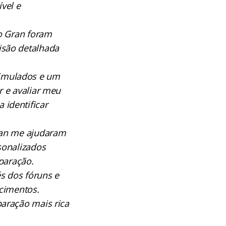
vel e
lo Gran foram
isão detalhada
simulados e um
r e avaliar meu
identificar
Gran me ajudaram
sonalizados
paração.
s dos fóruns e
ecimentos.
aração mais rica