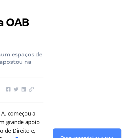
 a OAB
 num espaços de
 apostou na
é A. começou a
Com grande apoio
o de Direito e,
Quer conquistar a sua