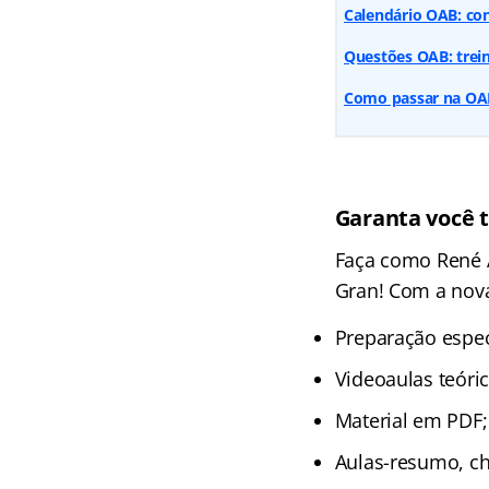
Calendário OAB: con
Questões OAB: trein
Como passar na OAB?
Garanta você
Faça como René 
Gran! Com a no
Preparação espec
Videoaulas teóri
Material em PDF;
Aulas-resumo, che