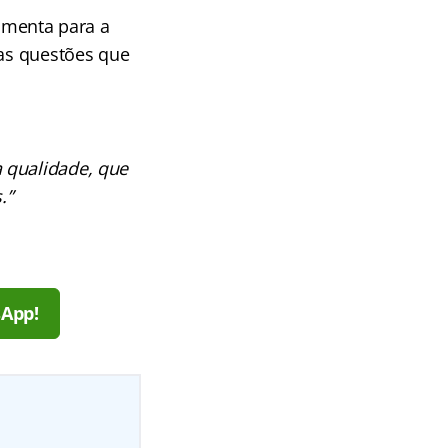
amenta para a
 as questões que
 qualidade, que
.”
sApp!