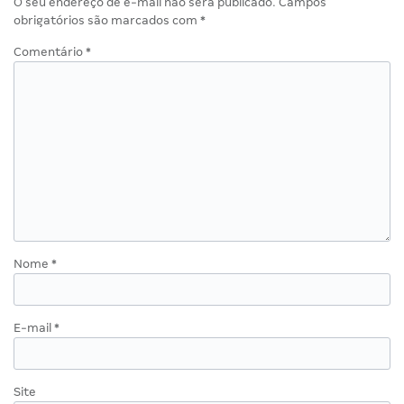
O seu endereço de e-mail não será publicado.
Campos
obrigatórios são marcados com
*
Comentário
*
Nome
*
E-mail
*
Site