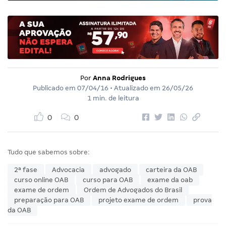
Por
Anna Rodrigues
Publicado em
07/04/16
• Atualizado em
26/05/26
1 min. de leitura
0
0
Tudo que sabemos sobre:
2ª fase
Advocacia
advogado
carteira da OAB
curso online OAB
curso para OAB
exame da oab
exame de ordem
Ordem de Advogados do Brasil
preparação para OAB
projeto exame de ordem
prova
da OAB