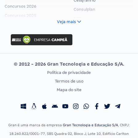
Cesgranrio
Concursos 2026
Consulplan
Concursos 2025
FCC
Veja mais
Concurso Nacional Unificado
FGV
Concurso Ibama
Idecan
Concurso MPU
Selecon
Editais publicados
Uniase
© 2012 - 2026 Gran Tecnologia e Educação S/A.
Vunesp
Política de privacidade
CONCURSOS POR PROFISSÃO
EXAME DE ORDEM
Termos de uso
Concursos Administrativos
OAB
Mapa do site
Concursos Educação
Prova OAB
Concursos Fiscais
Calendário OAB
Concursos Jurídicos
Questões OAB
Concursos Militares
Recursos OAB
Gran é uma marca da empresa
Gran Tecnologia e Educação S/A
, CNPJ:
Concursos Policiais
Exame de Ordem
18.260.822/0001-77, SBS Quadra 02, Bloco J, Lote 10, Edifício Carlton