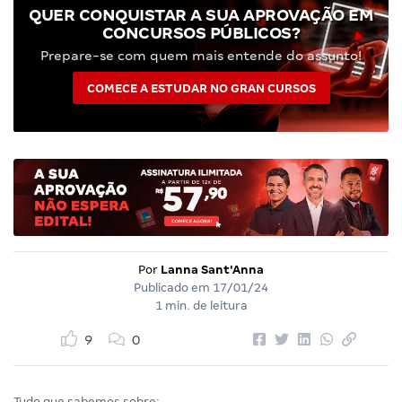
QUER CONQUISTAR A SUA APROVAÇÃO EM
CONCURSOS PÚBLICOS?
Prepare-se com quem mais entende do assunto!
COMECE A ESTUDAR NO GRAN CURSOS
Por
Lanna Sant'Anna
Publicado em
17/01/24
1 min. de leitura
9
0
Tudo que sabemos sobre: