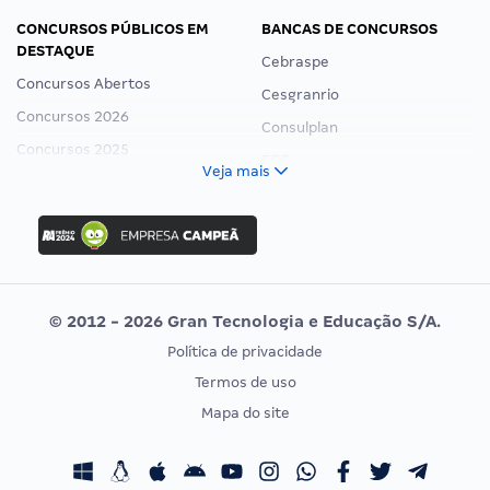
CONCURSOS PÚBLICOS EM
BANCAS DE CONCURSOS
DESTAQUE
Cebraspe
Concursos Abertos
Cesgranrio
Concursos 2026
Consulplan
Concursos 2025
FCC
Veja mais
Concurso Nacional Unificado
FGV
Concurso Ibama
Idecan
Concurso MPU
Selecon
Editais publicados
Uniase
© 2012 - 2026 Gran Tecnologia e Educação S/A.
Vunesp
Política de privacidade
CONCURSOS POR PROFISSÃO
EXAME DE ORDEM
Termos de uso
Concursos Administrativos
OAB
Mapa do site
Concursos Educação
Prova OAB
Concursos Fiscais
Calendário OAB