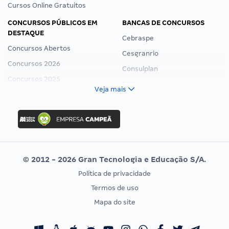
Cursos Online Gratuitos
CONCURSOS PÚBLICOS EM
BANCAS DE CONCURSOS
DESTAQUE
Cebraspe
Concursos Abertos
Cesgranrio
Concursos 2026
Consulplan
Concursos 2025
FCC
Veja mais
Concurso Nacional Unificado
FGV
Concurso Ibama
Idecan
Concurso MPU
Selecon
Editais publicados
Uniase
© 2012 - 2026 Gran Tecnologia e Educação S/A.
Vunesp
Política de privacidade
CONCURSOS POR PROFISSÃO
EXAME DE ORDEM
Termos de uso
Concursos Administrativos
OAB
Mapa do site
Concursos Educação
Prova OAB
Concursos Fiscais
Calendário OAB