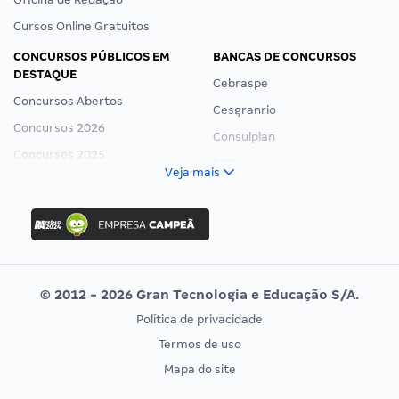
Cursos Online Gratuitos
CONCURSOS PÚBLICOS EM
BANCAS DE CONCURSOS
DESTAQUE
Cebraspe
Concursos Abertos
Cesgranrio
Concursos 2026
Consulplan
Concursos 2025
FCC
Veja mais
Concurso Nacional Unificado
FGV
Concurso Ibama
Idecan
Concurso MPU
Selecon
Editais publicados
Uniase
© 2012 - 2026 Gran Tecnologia e Educação S/A.
Vunesp
Política de privacidade
CONCURSOS POR PROFISSÃO
EXAME DE ORDEM
Termos de uso
Concursos Administrativos
OAB
Mapa do site
Concursos Educação
Prova OAB