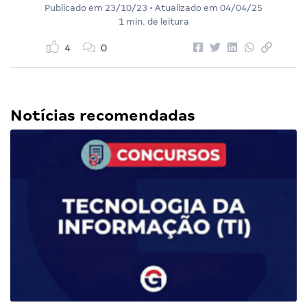
Publicado em
23/10/23
• Atualizado em
04/04/25
1 min. de leitura
4
0
Notícias recomendadas