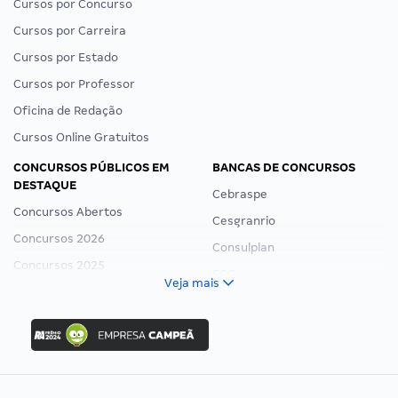
Cursos por Concurso
Cursos por Carreira
Cursos por Estado
Cursos por Professor
Oficina de Redação
Cursos Online Gratuitos
CONCURSOS PÚBLICOS EM
BANCAS DE CONCURSOS
DESTAQUE
Cebraspe
Concursos Abertos
Cesgranrio
Concursos 2026
Consulplan
Concursos 2025
FCC
Veja mais
Concurso Nacional Unificado
FGV
Concurso Ibama
Idecan
Concurso MPU
Selecon
Editais publicados
Uniase