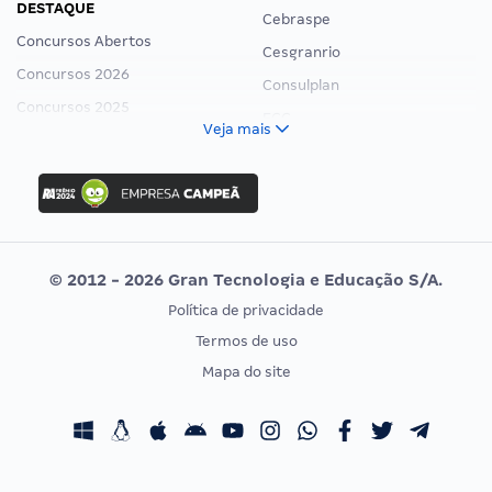
DESTAQUE
Cebraspe
Concursos Abertos
Cesgranrio
Concursos 2026
Consulplan
Concursos 2025
FCC
Veja mais
Concurso Nacional Unificado
FGV
Concurso Ibama
Idecan
Concurso MPU
Selecon
Editais publicados
Uniase
© 2012 - 2026 Gran Tecnologia e Educação S/A.
Vunesp
Política de privacidade
CONCURSOS POR PROFISSÃO
EXAME DE ORDEM
Termos de uso
Concursos Administrativos
OAB
Mapa do site
Concursos Educação
Prova OAB
Concursos Fiscais
Calendário OAB
Concursos Jurídicos
Questões OAB
Concursos Militares
Recursos OAB