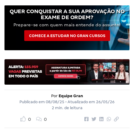
QUER CONQUISTAR A SUA APROVAÇÃO NO
EXAME DE ORDEM?
Prepare-se com quem mais entende do assunto!
COMECE A ESTUDAR NO GRAN CURSOS
Por
Equipe Gran
Publicado em
08/08/25
• Atualizado em
26/05/26
2 min. de leitura
0
0