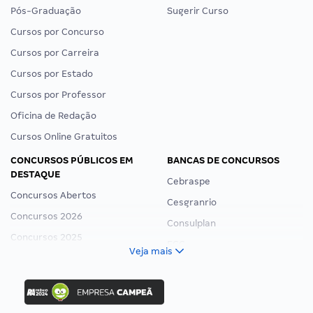
Pós-Graduação
Sugerir Curso
Cursos por Concurso
Cursos por Carreira
Cursos por Estado
Cursos por Professor
Oficina de Redação
Cursos Online Gratuitos
CONCURSOS PÚBLICOS EM
BANCAS DE CONCURSOS
DESTAQUE
Cebraspe
Concursos Abertos
Cesgranrio
Concursos 2026
Consulplan
Concursos 2025
FCC
Veja mais
Concurso Nacional Unificado
FGV
Concurso Ibama
Idecan
Concurso MPU
Selecon