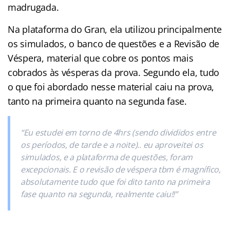
madrugada.
Na plataforma do Gran, ela utilizou principalmente
os simulados, o banco de questões e a Revisão de
Véspera, material que cobre os pontos mais
cobrados às vésperas da prova. Segundo ela, tudo
o que foi abordado nesse material caiu na prova,
tanto na primeira quanto na segunda fase.
“Eu estudei em torno de 4hrs (sendo divididos entre
os períodos, de tarde e a noite).. eu aproveitei os
simulados, e a plataforma de questões, foram
excepcionais. E o revisão de véspera tbm é magnífico,
absolutamente tudo que foi dito tanto na primeira
fase quanto na segunda, realmente caiu!!”