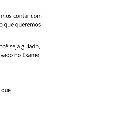
emos contar com
ilo que queremos
ocê seja guiado,
rovado no Exame
o que