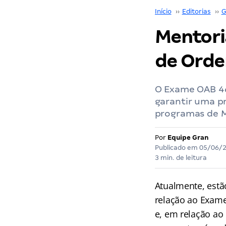
Início
››
Editorias
››
G
Mentori
de Orde
O Exame OAB 46
garantir uma p
programas de M
Por
Equipe Gran
Publicado em
05/06/
3 min. de leitura
Atualmente, est
relação ao Exame
e, em relação ao