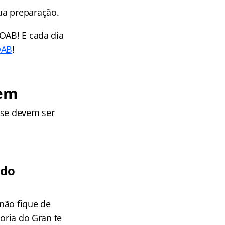
ua preparação.
 OAB! E cada dia
OAB
!
dem
ase devem ser
 do
 não fique de
toria do Gran te