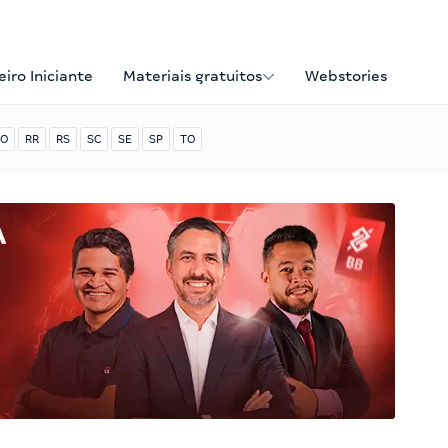
iro Iniciante
Materiais gratuitos
Webstories
O
RR
RS
SC
SE
SP
TO