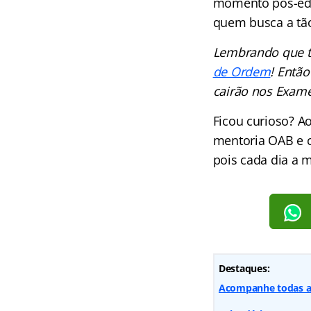
momento pós-edi
quem busca a tã
Lembrando que t
de Ordem
! Entã
cairão nos Exames
Ficou curioso? A
mentoria OAB e c
pois cada dia a m
Destaques:
Acompanhe todas as