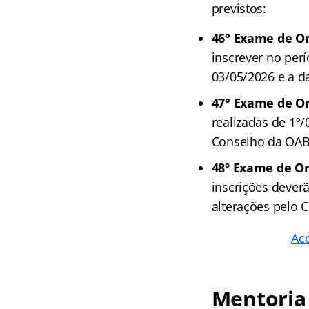
previstos:
46° Exame de O
inscrever no perí
03/05/2026 e a da
47° Exame de 
realizadas de 1º/
Conselho da OAB
48º Exame de O
inscrições deverã
alterações pelo 
Ac
Mentoria 