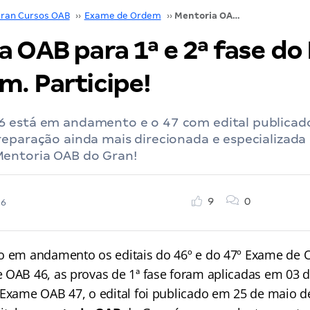
ran Cursos OAB
››
Exame de Ordem
››
Mentoria OAB para 1ª e 2ª fase do Exame de Ordem. Participe!
a OAB para 1ª e 2ª fase d
m. Participe!
 está em andamento e o 47 com edital publicad
reparação ainda mais direcionada e especializada
entoria OAB do Gran!
9
0
26
ão em andamento os editais do 46º e do 47º Exame de
 OAB 46, as provas de 1ª fase foram aplicadas em 03 
 Exame OAB 47, o edital foi publicado em 25 de maio d