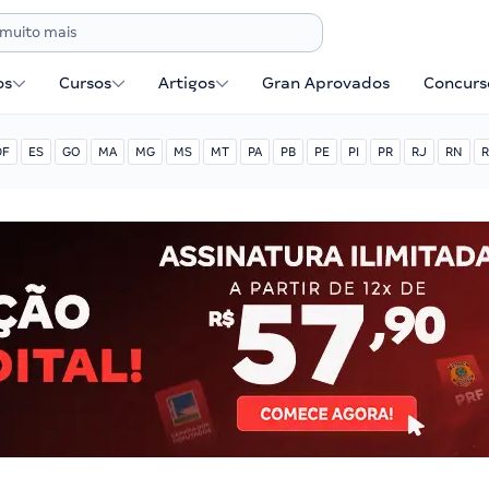
os
Cursos
Artigos
Gran Aprovados
Concurse
DF
ES
GO
MA
MG
MS
MT
PA
PB
PE
PI
PR
RJ
RN
R