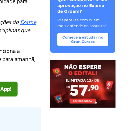
nidade para
aprovação no Exame
de Ordem?
Prepare-se com quem
ições do
Exame
mais entende do assunto!
ciplinas que
Comece a estudar no
Gran Cursos
nciona a
e para amanhã,
sApp!