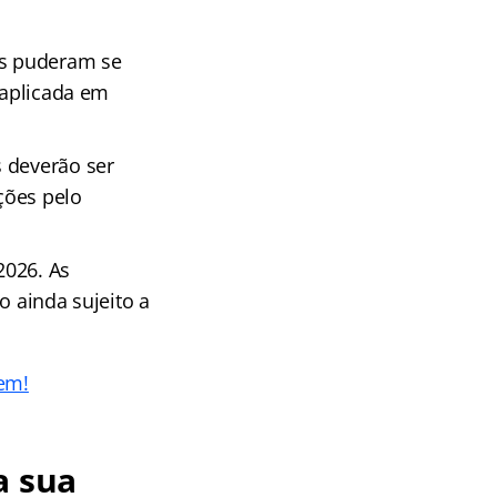
os puderam se
 aplicada em
s deverão ser
ações pelo
2026. As
o ainda sujeito a
em!
a sua