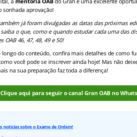
tal, a
mentoria OAB
do Gran é uma excelente oportu
o sonhada aprovação!
ambém já foram divulgadas as datas das próximas ed
o saiba o que, como e quando estudar cada uma das dis
 OAB 46, 47, 48, 49 e 50!
o longo do conteúdo, confira mais detalhes de como fu
omo você pode se inscrever ainda hoje! Mas não deix
ais na sua preparação faz toda a diferença!
Clique aqui para seguir o canal Gran OAB no What
 notícias sobre o Exame de Ordem!