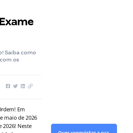
o Exame
o! Saiba como
 com os
 Ordem! Em
de maio de 2026
e 2026! Neste
Quer conquistar a sua