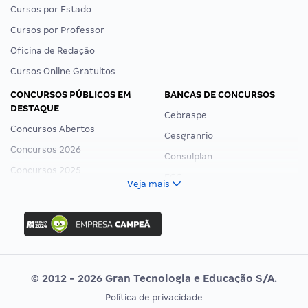
Cursos por Estado
Cursos por Professor
Oficina de Redação
Cursos Online Gratuitos
CONCURSOS PÚBLICOS EM
BANCAS DE CONCURSOS
DESTAQUE
Cebraspe
Concursos Abertos
Cesgranrio
Concursos 2026
Consulplan
Concursos 2025
FCC
Veja mais
Concurso Nacional Unificado
FGV
Concurso Ibama
Idecan
Concurso MPU
Selecon
Editais publicados
Uniase
© 2012 - 2026 Gran Tecnologia e Educação S/A.
Vunesp
Política de privacidade
CONCURSOS POR PROFISSÃO
EXAME DE ORDEM