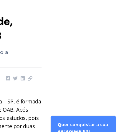
de,
B
o a
a – SP, é formada
e OAB. Após
os estudos, pois
Quer conquistar a sua
rmente por duas
aprovação em