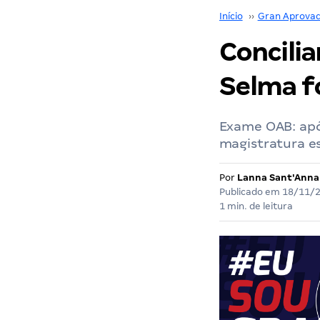
Início
››
Gran Aprova
Concili
Selma f
Exame OAB: apó
magistratura es
Por
Lanna Sant'Anna
Publicado em
18/11/
1 min. de leitura