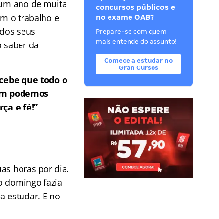
 um ano de muita
concursos públicos e
om o trabalho e
no exame OAB?
 dos seus
Prepare-se com quem
mais entende do assunto!
o saber da
Comece a estudar no
Gran Cursos
cebe que todo o
ssim podemos
ça e fé!”
as horas por dia.
o domingo fazia
a estudar. E no