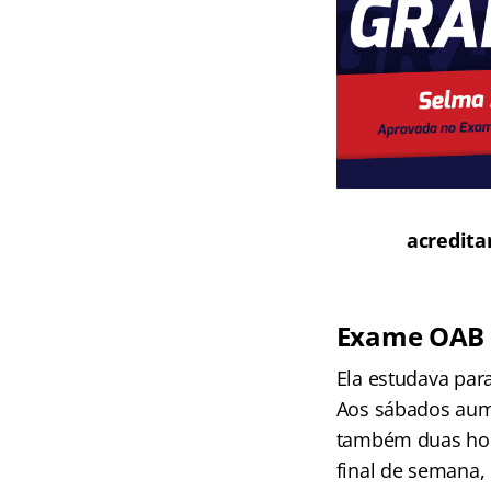
acredita
Exame OAB
Ela estudava par
Aos sábados aume
também duas hora
final de semana,