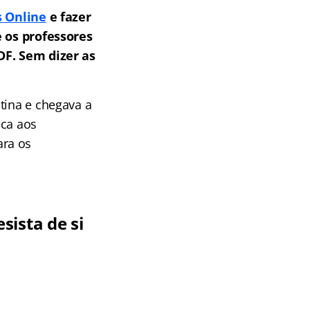
s Online
e fazer
 os professores
F. Sem dizer as
tina e chegava a
ica aos
ara os
sista de si