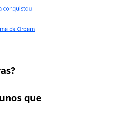
ta conquistou
xame da Ordem
ras?
lunos que