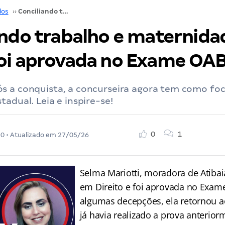
dos
››
Conciliando trabalho e maternidade, Selma foi aprovada no Exame OAB
ando trabalho e maternida
oi aprovada no Exame OA
s a conquista, a concurseira agora tem como foc
tadual. Leia e inspire-se!
0
1
20
• Atualizado em
27/05/26
Selma Mariotti, moradora de Atibai
em Direito e foi aprovada no Exam
algumas decepções, ela retornou a
já havia realizado a prova anterio