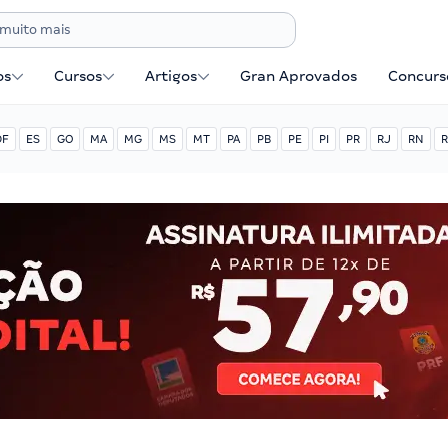
os
Cursos
Artigos
Gran Aprovados
Concurse
DF
ES
GO
MA
MG
MS
MT
PA
PB
PE
PI
PR
RJ
RN
R