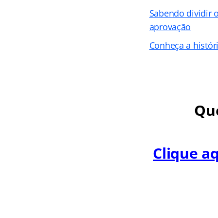
Sabendo dividir 
aprovação
Conheça a histó
Que
Clique a