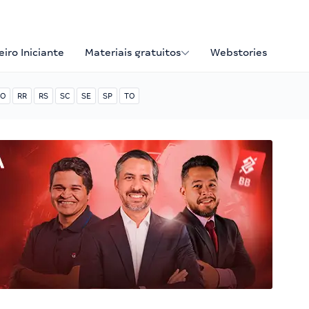
iro Iniciante
Materiais gratuitos
Webstories
O
RR
RS
SC
SE
SP
TO