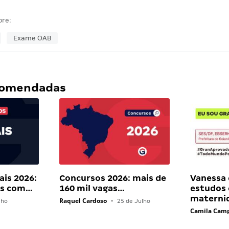
bre:
Exame OAB
ecomendadas
ais 2026:
Concursos 2026: mais de
Vanessa 
ais com…
160 mil vagas…
estudos
materni
Raquel Cardoso
lho
•
25 de Julho
Camila Cam