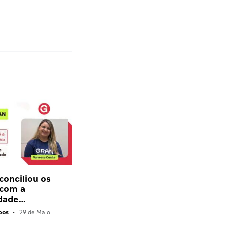
conciliou os
 com a
dade…
pos
•
29 de Maio