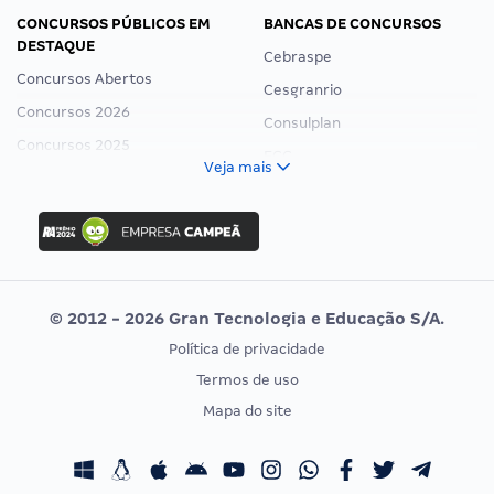
CONCURSOS PÚBLICOS EM
BANCAS DE CONCURSOS
DESTAQUE
Cebraspe
Concursos Abertos
Cesgranrio
Concursos 2026
Consulplan
Concursos 2025
FCC
Veja mais
Concurso Nacional Unificado
FGV
Concurso Ibama
Idecan
Concurso MPU
Selecon
Editais publicados
Uniase
© 2012 - 2026 Gran Tecnologia e Educação S/A.
Vunesp
Política de privacidade
CONCURSOS POR PROFISSÃO
EXAME DE ORDEM
Termos de uso
Concursos Administrativos
OAB
Mapa do site
Concursos Educação
Prova OAB
Concursos Fiscais
Calendário OAB
Concursos Jurídicos
Questões OAB